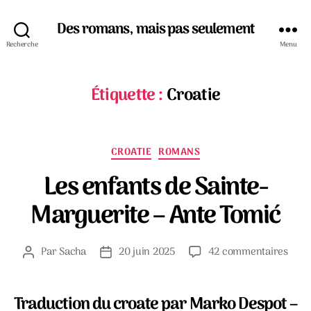
Des romans, mais pas seulement
Recherche
Menu
Étiquette :
Croatie
Catégories
CROATIE
ROMANS
Les enfants de Sainte-
Marguerite – Ante Tomić
sur
Par
Sacha
20 juin 2025
42 commentaires
Auteur
Date
Les
de
de
enfa
l’article
l’article
de
Traduction du croate par Marko Despot –