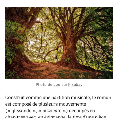
Photo de
Joe
sur
Pixabay
Construit comme une partition musicale, le roman
est composé de plusieurs mouvements
(« glissando », « pizzicato ») découpés en
chapitres avec, en épigraphe, le titre d’une pièce