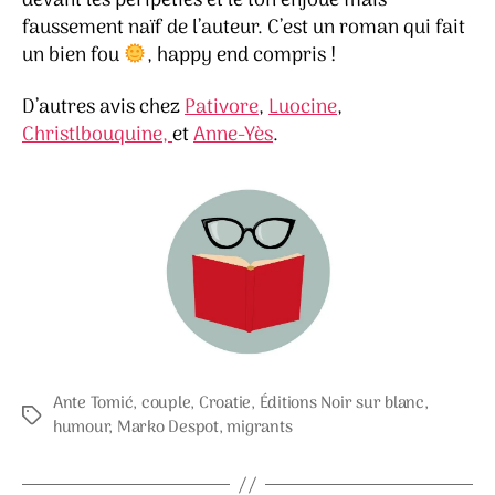
devant les péripéties et le ton enjoué mais
faussement naïf de l’auteur. C’est un roman qui fait
un bien fou
, happy end compris !
D’autres avis chez
Pativore
,
Luocine
,
Christlbouquine,
et
Anne-Yès
.
Ante Tomić
,
couple
,
Croatie
,
Éditions Noir sur blanc
,
Étiquettes
humour
,
Marko Despot
,
migrants