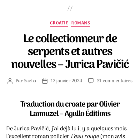
Catégories
CROATIE
ROMANS
Le collectionneur de
serpents et autres
nouvelles – Jurica Pavičić
sur
Par
Sacha
12 janvier 2024
31 commentaires
Auteur
Date
Le
de
de
col
l’article
l’article
de
Traduction du croate par Olivier
ser
Lannuzel – Agullo Éditions
et
aut
De Jurica Pavičić, j’ai déjà lu il y a quelques mois
nou
–
l’excellent roman policier
L’eau rouge
(mon avis