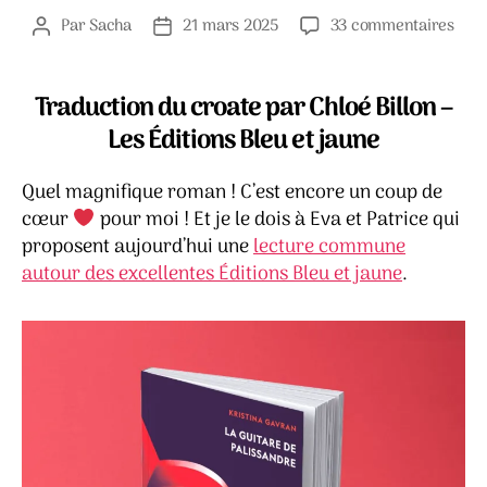
sur
Par
Sacha
21 mars 2025
33 commentaires
Auteur
Date
La
de
de
guit
l’article
l’article
de
Traduction du croate par Chloé Billon –
pali
Les Éditions Bleu et jaune
–
Kris
Quel magnifique roman ! C’est encore un coup de
Gavr
cœur
pour moi ! Et je le dois à Eva et Patrice qui
proposent aujourd’hui une
lecture commune
autour des excellentes Éditions Bleu et jaune
.