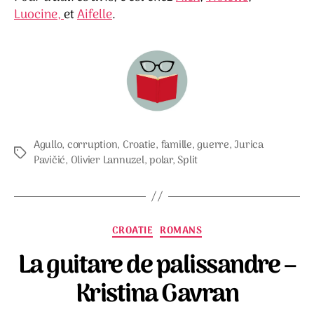
Luocine,
et
Aifelle
.
Agullo
,
corruption
,
Croatie
,
famille
,
guerre
,
Jurica
Étiquettes
Pavičić
,
Olivier Lannuzel
,
polar
,
Split
Catégories
CROATIE
ROMANS
La guitare de palissandre –
Kristina Gavran