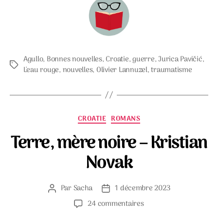
Agullo
,
Bonnes nouvelles
,
Croatie
,
guerre
,
Jurica Pavičić
,
Étiquettes
L'eau rouge
,
nouvelles
,
Olivier Lannuzel
,
traumatisme
Catégories
CROATIE
ROMANS
Terre, mère noire – Kristian
Novak
Par
Sacha
1 décembre 2023
Auteur
Date
de
de
sur
24 commentaires
l’article
l’article
Terre,