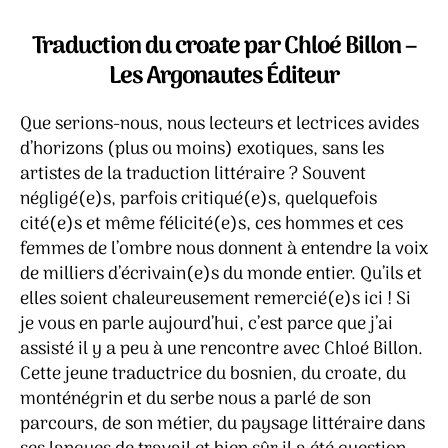
mère
noire
Traduction du croate par Chloé Billon –
–
Les Argonautes Éditeur
Kristian
Novak
Que serions-nous, nous lecteurs et lectrices avides
d’horizons (plus ou moins) exotiques, sans les
artistes de la traduction littéraire ? Souvent
négligé(e)s, parfois critiqué(e)s, quelquefois
cité(e)s et même félicité(e)s, ces hommes et ces
femmes de l’ombre nous donnent à entendre la voix
de milliers d’écrivain(e)s du monde entier. Qu’ils et
elles soient chaleureusement remercié(e)s ici ! Si
je vous en parle aujourd’hui, c’est parce que j’ai
assisté il y a peu à une rencontre avec Chloé Billon.
Cette jeune traductrice du bosnien, du croate, du
monténégrin et du serbe nous a parlé de son
parcours, de son métier, du paysage littéraire dans