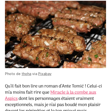
Photo de
thoha
via
Pixabay
Qu’il fait bon lire un roman d’Ante Tomić ! Celui-ci
m’a moins fait rire que
Miracle à la combe aux
Aspics
dont les personnages étaient vraiment
exceptionnels, mais je n’ai pas boudé mon plaisir