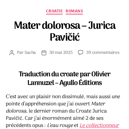
Catégories
CROATIE
ROMANS
Mater dolorosa – Jurica
Pavičić
sur
Par
Sacha
30 mai 2025
39 commentaires
Auteur
Date
Mate
de
de
dolo
l’article
l’article
–
Traduction du croate par Olivier
Juri
Lannuzel – Agullo Éditions
Pavič
C’est avec un plaisir non dissimulé, mais aussi une
pointe d’appréhension que j’ai ouvert
Mater
dolorosa
, le dernier roman du Croate Jurica
Pavičić. Car j’ai énormément aimé 2 de ses
précédents opus :
L’eau rouge
et
Le collectionneur