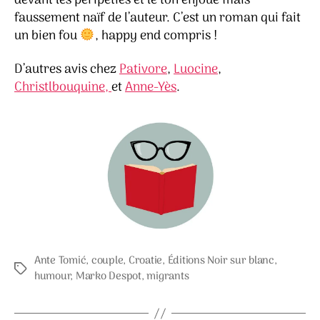
devant les péripéties et le ton enjoué mais
faussement naïf de l’auteur. C’est un roman qui fait
un bien fou
, happy end compris !
D’autres avis chez
Pativore
,
Luocine
,
Christlbouquine,
et
Anne-Yès
.
Ante Tomić
,
couple
,
Croatie
,
Éditions Noir sur blanc
,
Étiquettes
humour
,
Marko Despot
,
migrants