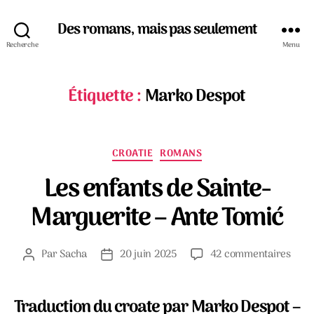
Des romans, mais pas seulement
Recherche
Menu
Étiquette :
Marko Despot
Catégories
CROATIE
ROMANS
Les enfants de Sainte-
Marguerite – Ante Tomić
sur
Par
Sacha
20 juin 2025
42 commentaires
Auteur
Date
Les
de
de
enfa
l’article
l’article
de
Traduction du croate par Marko Despot –