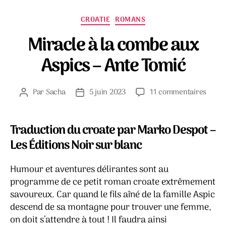
Catégories
CROATIE
ROMANS
Miracle à la combe aux
Aspics – Ante Tomić
sur
Par
Sacha
5 juin 2023
11 commentaires
Auteur
Date
Mirac
de
de
à
l’article
l’article
la
Traduction du croate par Marko Despot –
comb
Les Éditions Noir sur blanc
aux
Aspic
Humour et aventures délirantes sont au
–
Ante
programme de ce petit roman croate extrêmement
Tomić
savoureux. Car quand le fils aîné de la famille Aspic
descend de sa montagne pour trouver une femme,
on doit s’attendre à tout ! Il faudra ainsi