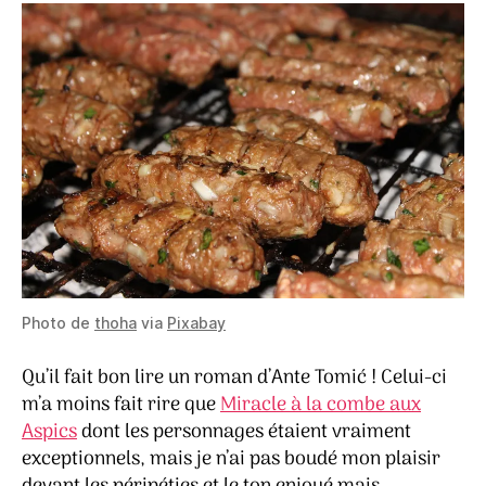
Photo de
thoha
via
Pixabay
Qu’il fait bon lire un roman d’Ante Tomić ! Celui-ci
m’a moins fait rire que
Miracle à la combe aux
Aspics
dont les personnages étaient vraiment
exceptionnels, mais je n’ai pas boudé mon plaisir