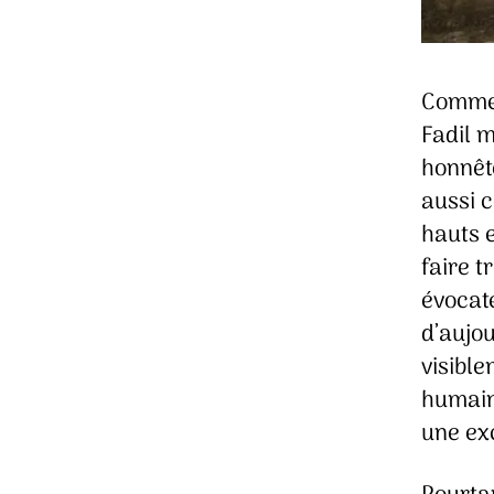
Commen
Fadil m
honnêt
aussi 
hauts e
faire t
évocate
d’aujou
visible
humains
une exc