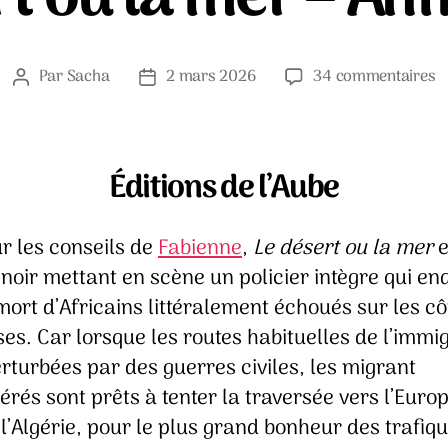
s
Par
Sacha
2 mars 2026
34 commentaires
Auteur
Date
L
de
de
d
l’article
l’article
o
la
Éditions de l’Aube
m
–
r les conseils de
Fabienne
,
Le désert ou la mer
e
A
T
noir mettant en scène un policier intègre qui en
mort d’Africains littéralement échoués sur les cô
es. Car lorsque les routes habituelles de l’immi
rturbées par des guerres civiles, les migrant
rés sont prêts à tenter la traversée vers l’Euro
l’Algérie, pour le plus grand bonheur des trafiq