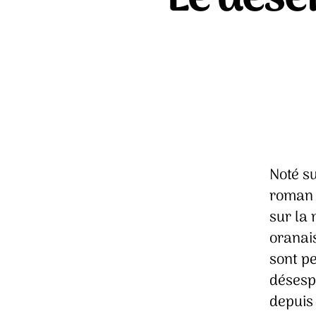
Noté su
roman 
sur la 
oranais
sont pe
désespé
depuis 