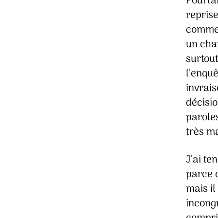
Pourtan
reprise
commen
un chap
surtout
l’enqu
invrai
décisio
paroles
très ma
J’ai te
parce q
mais il
incongr