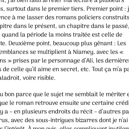
t, j’ai bien failli arrêter ma lecture à plusieurs
s, surtout dans le premier tiers. Premier point : 
ce à me lasser des romans policiers construit
itre dans le présent, un chapitre dans le passé
 quand la période la moins traitée est celle de
ête. Deuxième point, beaucoup plus gênant : Les
semblances se multiplient à Niamey, avec les «
ns » prises par le personnage d’Ali, les dernière
 de celle qu’il aime en secret, etc. Tout ça m’a p
ladroit, voire risible.
nu bon parce que le sujet me semblait le mériter 
ue le roman retrouve ensuite une certaine crédib
 y a – en plusieurs endroits du récit – d’autres 
us, avec des sous-intrigues bizarres dont je n’ai