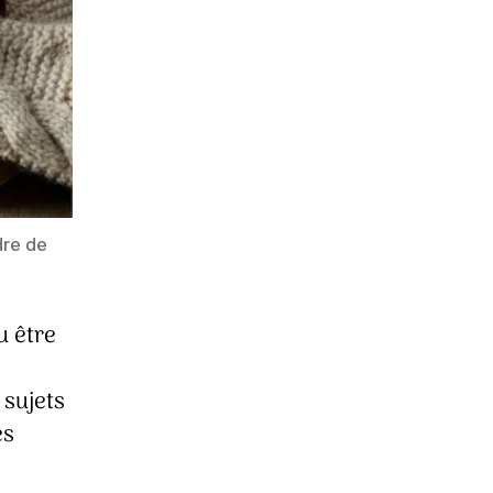
dre de
u être
 sujets
es