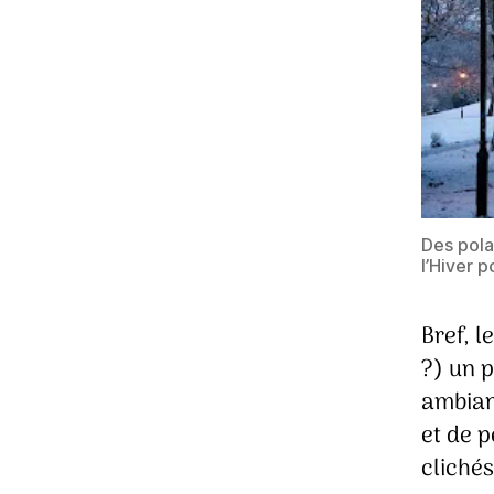
Des pola
l’Hiver 
Bref, l
?) un p
ambian
et de p
clichés