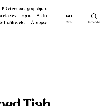
BD et romans graphiques
pectacles et expos
Audio
de théâtre, etc.
À propos
Menu
Recherche
med Tiab