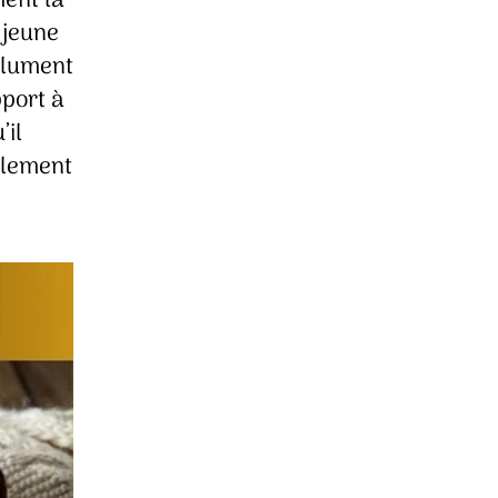
ment la
 jeune
olument
pport à
’il
plement