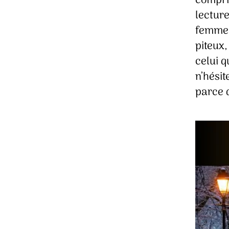
compris
lecture
femme 
piteux,
celui q
n’hésit
parce q