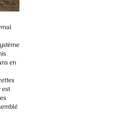
émal
système
mis
sans en
cettes
 est
res
 semblé