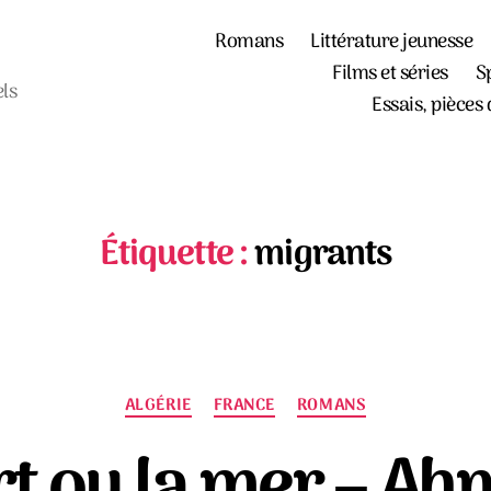
Romans
Littérature jeunesse
Films et séries
S
els
Essais, pièces 
Étiquette :
migrants
Catégories
ALGÉRIE
FRANCE
ROMANS
rt ou la mer – Ah