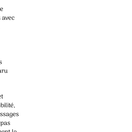
je
s avec
,
s
aru
et
ilité,
passages
 pas