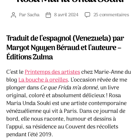
sur
Par
Sacha
8 avril 2024
25 commentaires
Auteur
Date
Ce
de
de
que
l’article
l’article
Frida
Traduit de l’espagnol (Venezuela) par
m’a
Margot Nguyen Béraud et l’auteure –
donn
Éditions Zulma
–
Rosa
Mari
C’est le
Printemps des artistes
chez Marie-Anne du
Unda
blog
La bouche à oreilles
. L’occasion rêvée de me
Souki
plonger dans
Ce que Frida m’a donné
, un livre
original, coloré et absolument délicieux ! Rosa
Maria Unda Souki est une artiste contemporaine
vénézuélienne qui vit à Paris. Dans ce journal de
bord, elle nous raconte, humour et dessins à
l’appui, sa résidence au Couvent des récollets
pendant l’été 2019.