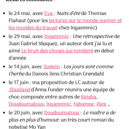
le 24 mai, avec
Eva
:
Nuits d’été
de Thomas
Flahaut (pour les
lectures sur le monde ouvrier et
les mondes du travail
chez Ingannmic)
le 29 mai, avec
Ingannmic
:
Une rétrospective
de
Juan Gabriel Vásquez, un auteur dont j’ai lu et
aimé
Le bruit des choses qui tombent
en début
d’année
le 14 juin, avec
Jostein
:
Les jours sont comme
l’herbe
du Danois Jens Christian Grøndahl
le 17 juin : ma proposition de LC autour de
Stasiland
d’Anna Funder réunira une équipe de
choc composée entre autres de
Keisha
,
Doudoumatous
,
Ingannmic
,
Fabienne
,
Alex
…
le 20 juin, avec
Doudoumatous
:
Le maître a de
plus en plus d’humour,
un très court roman du
nobelisé Mo Yan