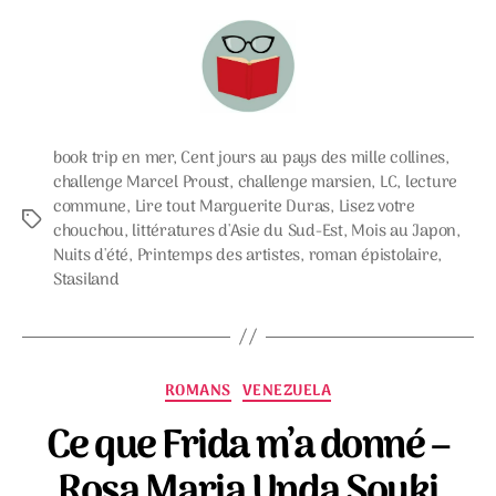
book trip en mer
,
Cent jours au pays des mille collines
,
challenge Marcel Proust
,
challenge marsien
,
LC
,
lecture
commune
,
Lire tout Marguerite Duras
,
Lisez votre
Étiquettes
chouchou
,
littératures d'Asie du Sud-Est
,
Mois au Japon
,
Nuits d'été
,
Printemps des artistes
,
roman épistolaire
,
Stasiland
Catégories
ROMANS
VENEZUELA
Ce que Frida m’a donné –
Rosa Maria Unda Souki