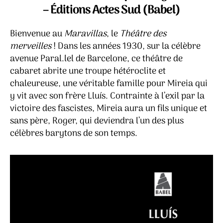
merve
– Éditions Actes Sud (Babel)
–
Lluís
Bienvenue au
Maravillas
, le
Théâtre des
Llach
merveilles
! Dans les années 1930, sur la célèbre
avenue Paral.lel de Barcelone, ce théâtre de
cabaret abrite une troupe hétéroclite et
chaleureuse, une véritable famille pour Mireia qui
y vit avec son frère Lluís. Contrainte à l’exil par la
victoire des fascistes, Mireia aura un fils unique et
sans père, Roger, qui deviendra l’un des plus
célèbres barytons de son temps.