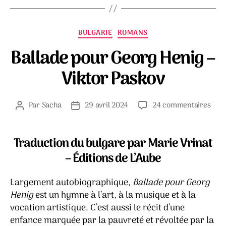
Catégories
BULGARIE
ROMANS
Ballade pour Georg Henig –
Viktor Paskov
sur
Par
Sacha
29 avril 2024
24 commentaires
Auteur
Date
Ball
de
de
pou
l’article
l’article
Geor
Traduction du bulgare par Marie Vrinat
Heni
– Éditions de L’Aube
–
Vikt
Largement autobiographique,
Ballade pour Georg
Pask
Henig
est un hymne à l’art, à la musique et à la
vocation artistique. C’est aussi le récit d’une
enfance marquée par la pauvreté et révoltée par la