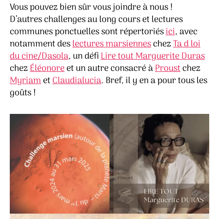
Vous pouvez bien sûr vous joindre à nous !
D’autres challenges au long cours et lectures
communes ponctuelles sont répertoriés
ici
, avec
notamment des
lectures marsiennes
chez
Ta d loi
du cine/Dasola
, un défi
Lire tout Marguerite Duras
chez
Éléonore
et un autre consacré à
Proust
chez
Myriam
et
Claudialucia
. Bref, il y en a pour tous les
goûts !