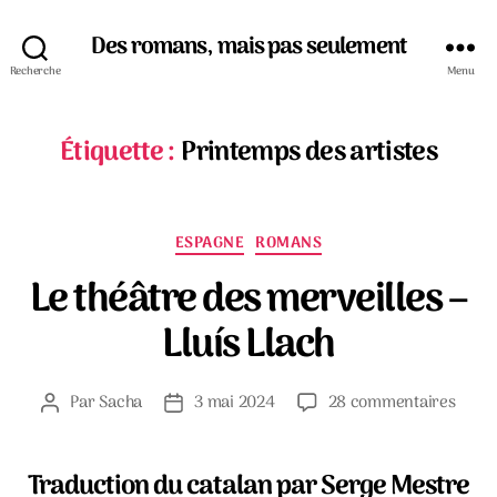
Des romans, mais pas seulement
Recherche
Menu
Étiquette :
Printemps des artistes
Catégories
ESPAGNE
ROMANS
Le théâtre des merveilles –
Lluís Llach
sur
Par
Sacha
3 mai 2024
28 commentaires
Auteur
Date
Le
de
de
théât
l’article
l’article
des
Traduction du catalan par Serge Mestre