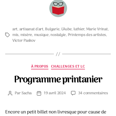
art
,
artisanat d'art
,
Bulgarie
,
L'Aube
,
luthier
,
Marie Vrinat
,
mis
,
misère
,
musique
,
nostalgie
,
Printemps des artistes
,
Étiquettes
Victor Paskov
Catégories
À PROPOS
CHALLENGES ET LC
Programme printanier
sur
Par
Sacha
19 avril 2024
34 commentaires
Auteur
Date
Pro
de
de
prin
l’article
l’article
Encore un petit billet non livresque pour cause de