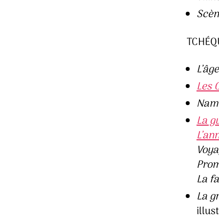
Scèn
TCHÉQ
L’âge
Les 
Nam
La g
L’ann
Voya
Prom
La f
La g
illus