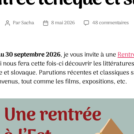
su
Par
Sacha
8 mai 2026
48 commentaires
Auteur
Date
U
de
de
re
l’article
l’article
tc
et
au 30 septembre 2026
, je vous invite à une
Rentr
sl
 nous fera cette fois-ci découvrir les littérature
 et slovaque. Parutions récentes et classiques 
nvenus, tout comme les films, expositions, etc.