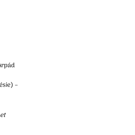
Arpád
ésie) –
 et