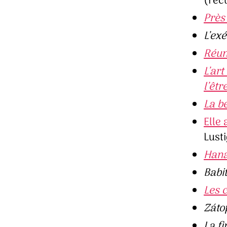
(rec
Près
L’ex
Réun
L’ar
l’êtr
La b
Elle 
Lusti
Han
Babi
Les 
Záto
La f