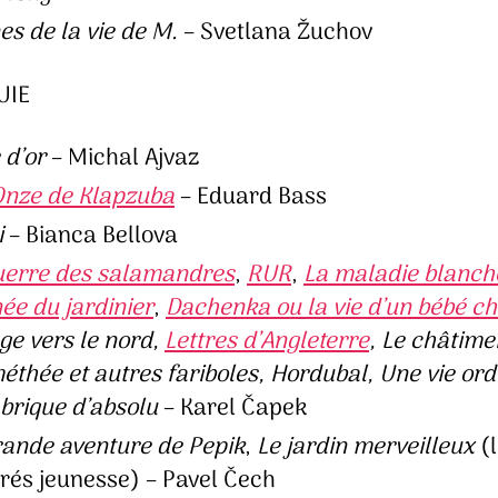
es de la vie de M.
– Svetlana Žuchov
UIE
 d’or
– Michal Ajvaz
Onze de Klapzuba
– Eduard Bass
i
– Bianca Bellova
uerre des salamandres
,
RUR
,
La maladie blanch
ée du jardinier
,
Dachenka ou la vie d’un bébé ch
ge vers le nord,
Lettres d’Angleterre
, Le châtime
éthée et autres fariboles, Hordubal, Une vie ord
abrique d’absolu
– Karel Čapek
rande aventure de Pepik
,
Le jardin merveilleux
(l
trés jeunesse) – Pavel Čech