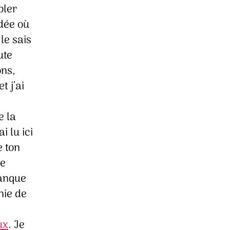
bler
dée où
 le sais
ute
ons,
t j’ai
e la
i lu ici
e ton
re
manque
nie de
ux
. Je