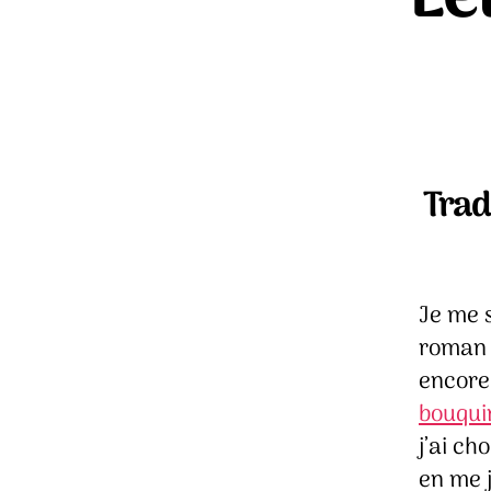
Trad
Je me 
roman 
encore
bouqui
j’ai ch
en me j