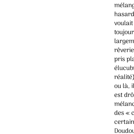
mélang
hasard
voulait
toujour
largeme
rêverie
pris pl
élucubr
réalité
ou là, 
est drô
mélanco
des « 
certai
Doudou