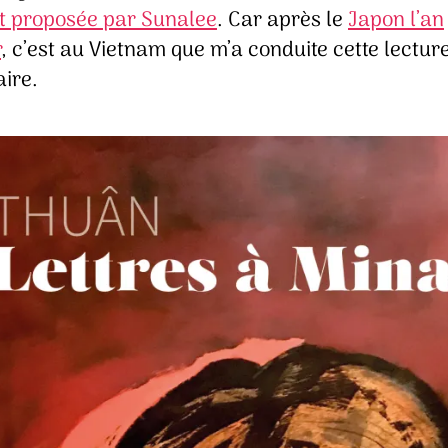
t proposée par Sunalee
. Car après le
Japon l’an
r
, c’est au Vietnam que m’a conduite cette lectur
aire.