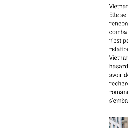
Vietnam
Elle s
rencon
combatt
n’est p
relati
Vietnam
hasard
avoir d
recherc
romanci
s’emba