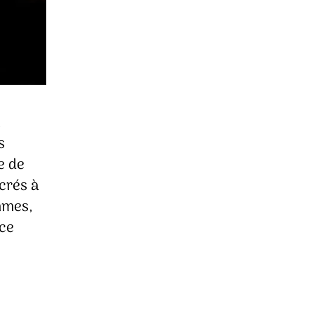
,
s
e de
acrés à
emmes,
ice