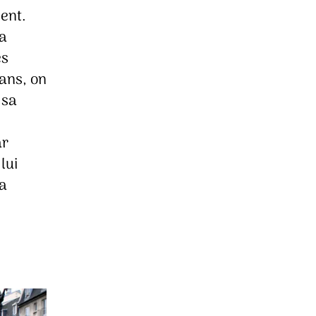
ent.
 a
es
hans, on
 sa
ar
lui
sa