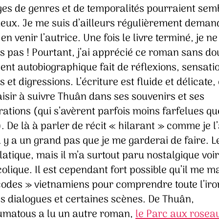
es de genres et de temporalités pourraient sem
eux. Je me suis d’ailleurs régulièrement deman
 en venir l’autrice. Une fois le livre terminé, je ne
s pas ! Pourtant, j’ai apprécié ce roman sans do
nt autobiographique fait de réflexions, sensati
s et digressions. L’écriture est fluide et délicate, e
aisir à suivre Thuân dans ses souvenirs et ses
ations (qui s’avèrent parfois moins farfelues qu
). De là à parler de récit « hilarant » comme je l’a
il y a un grand pas que je me garderai de faire. L
latique, mais il m’a surtout paru nostalgique voi
lique. Il est cependant fort possible qu’il me 
codes » vietnamiens pour comprendre toute l’iro
ns dialogues et certaines scènes. De Thuân,
matous a lu un autre roman,
le Parc aux rosea