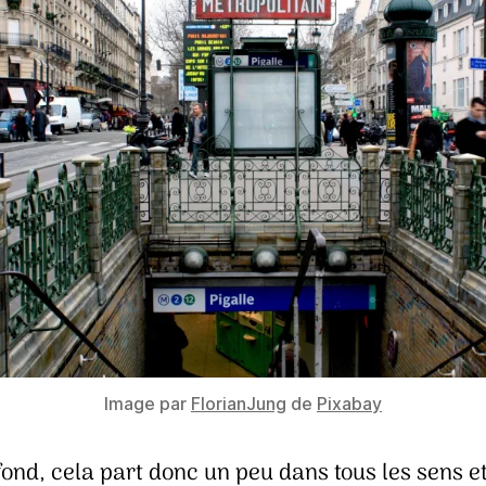
Image par
FlorianJung
de
Pixabay
fond, cela part donc un peu dans tous les sens e