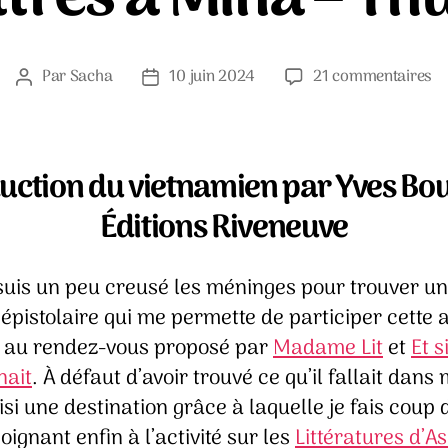
su
Par
Sacha
10 juin 2024
21 commentaires
Auteur
Date
Le
de
de
à
l’article
l’article
M
–
uction du vietnamien par Yves Boui
T
Éditions Riveneuve
suis un peu creusé les méninges pour trouver un
épistolaire qui me permette de participer cette
 au rendez-vous proposé par
Madame Lit
et
Et s
nait
. À défaut d’avoir trouvé ce qu’il fallait dans
oisi une destination grâce à laquelle je fais coup
oignant enfin à l’activité sur les
Littératures d’As