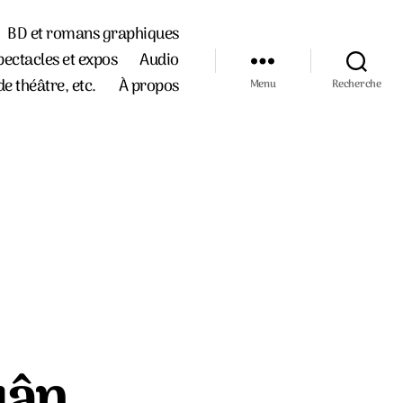
BD et romans graphiques
pectacles et expos
Audio
de théâtre, etc.
À propos
Menu
Recherche
uân