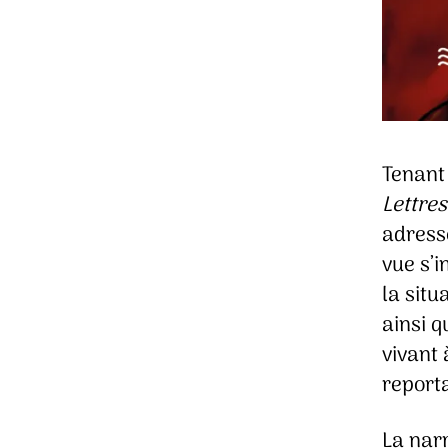
Tenant 
Lettre
adress
vue s’i
la situ
ainsi q
vivant
report
La narr