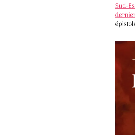
Sud-Es
dernie
épistol