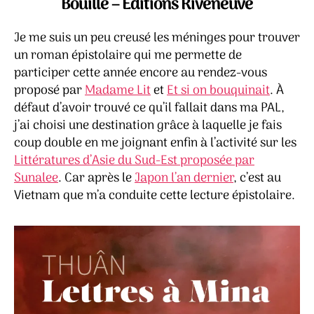
Bouillé – Éditions Riveneuve
Thuâ
Je me suis un peu creusé les méninges pour trouver
un roman épistolaire qui me permette de
participer cette année encore au rendez-vous
proposé par
Madame Lit
et
Et si on bouquinait
. À
défaut d’avoir trouvé ce qu’il fallait dans ma PAL,
j’ai choisi une destination grâce à laquelle je fais
coup double en me joignant enfin à l’activité sur les
Littératures d’Asie du Sud-Est proposée par
Sunalee
. Car après le
Japon l’an dernier
, c’est au
Vietnam que m’a conduite cette lecture épistolaire.