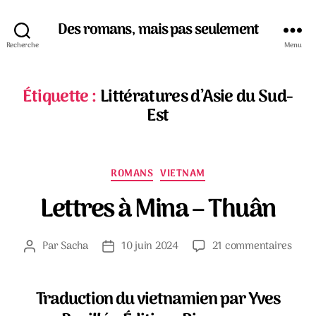
Des romans, mais pas seulement
Recherche
Menu
Étiquette :
Littératures d’Asie du Sud-
Est
Catégories
ROMANS
VIETNAM
Lettres à Mina – Thuân
sur
Par
Sacha
10 juin 2024
21 commentaires
Auteur
Date
Lettr
de
de
à
l’article
l’article
Mina
Traduction du vietnamien par Yves
–