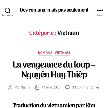
Des romans, mais pas seulement
Recherche
Menu
Catégorie :
Vietnam
Catégories
ROMANS
VIETNAM
La vengeance du loup –
Nguyên Huy Thiêp
sur
Par
Sacha
17 mai 2025
33 commentaires
Auteur
Date
La
de
de
veng
l’article
l’article
du
Traduction du vietnamien par Kim