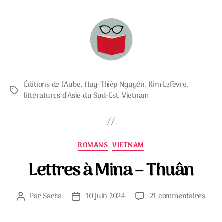
Éditions de l'Aube
,
Huy-Thiêp Nguyên
,
Kim Lefèvre
,
Étiquettes
littératures d'Asie du Sud-Est
,
Vietnam
Catégories
ROMANS
VIETNAM
Lettres à Mina – Thuân
sur
Par
Sacha
10 juin 2024
21 commentaires
Auteur
Date
Lettr
de
de
à
l’article
l’article