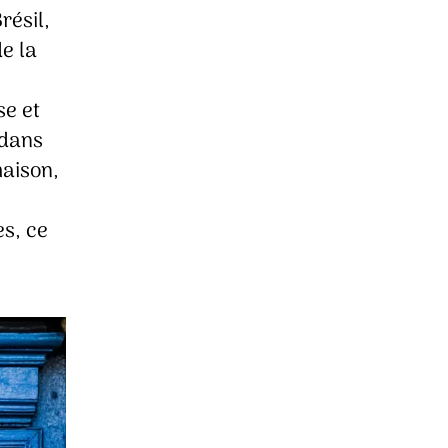
résil,
de la
se et
 dans
maison,
es, ce