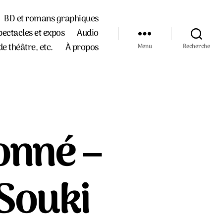
BD et romans graphiques
pectacles et expos
Audio
de théâtre, etc.
À propos
Menu
Recherche
onné –
Souki