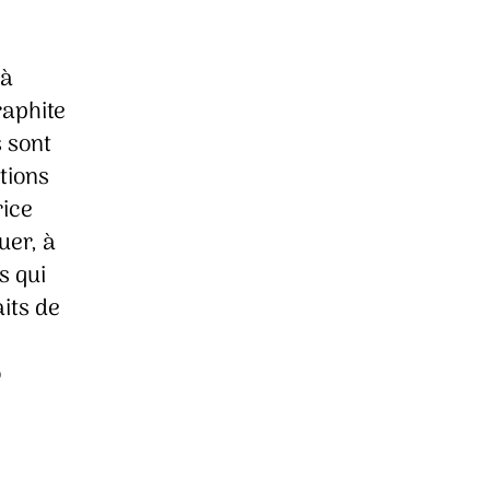
 à
raphite
s sont
tions
rice
uer, à
s qui
aits de
o