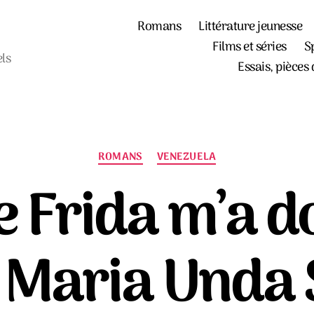
Romans
Littérature jeunesse
Films et séries
S
els
Essais, pièces 
Catégories
ROMANS
VENEZUELA
e Frida m’a d
 Maria Unda 