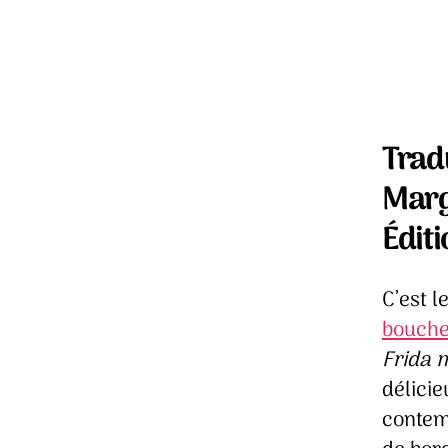
Trad
Marg
Édit
C’est l
bouche 
Frida 
délicie
contem