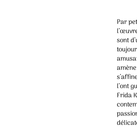
Par pet
l’œuvr
sont d’
toujour
amusant
amène 
s’affin
l’ont g
Frida K
contem
passio
délicat