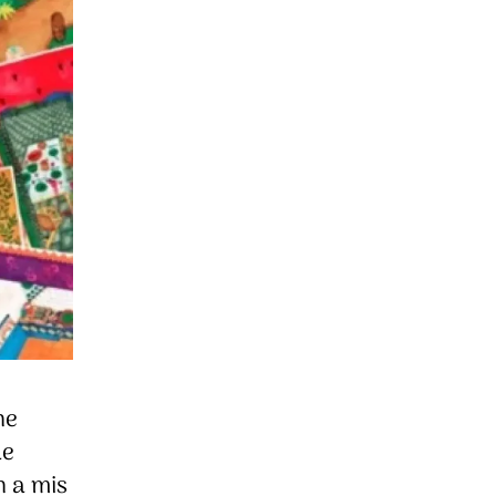
ne
de
n a mis