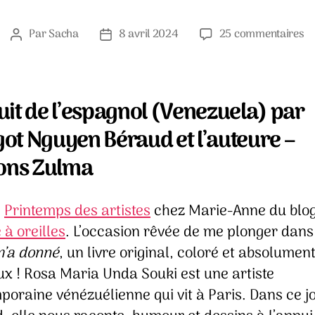
su
Par
Sacha
8 avril 2024
25 commentaires
Auteur
Date
C
de
de
q
l’article
l’article
Fr
m’
uit de l’espagnol (Venezuela) par
d
ot Nguyen Béraud et l’auteure –
–
R
ions Zulma
M
U
So
e
Printemps des artistes
chez Marie-Anne du blo
à oreilles
. L’occasion rêvée de me plonger dan
m’a donné
, un livre original, coloré et absolumen
ux ! Rosa Maria Unda Souki est une artiste
poraine vénézuélienne qui vit à Paris. Dans ce j