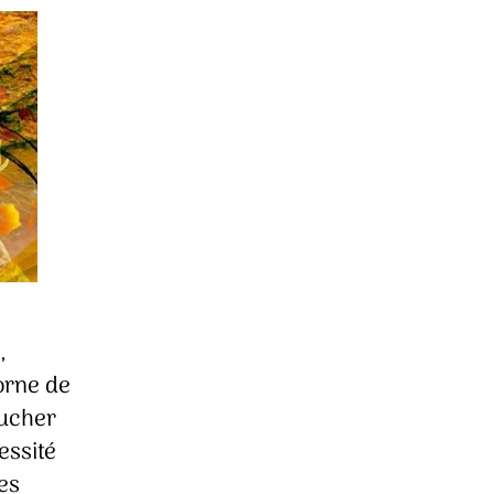
,
orne de
oucher
essité
les