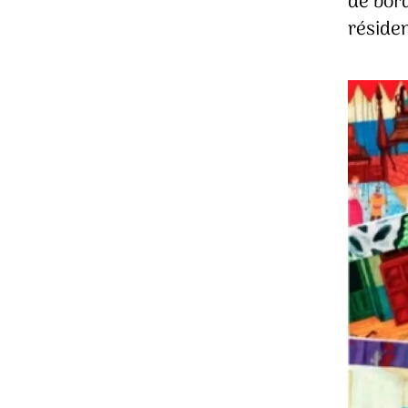
de bord
résiden