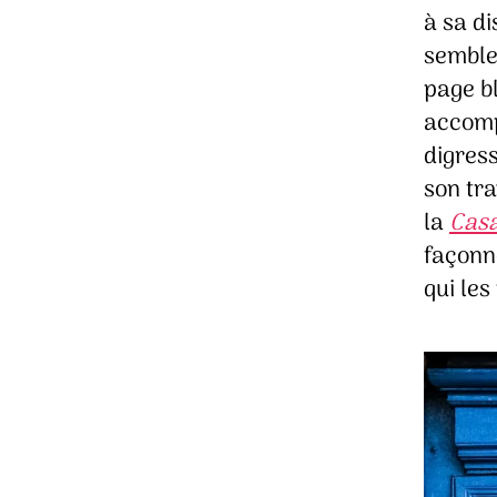
à sa di
semblen
page b
accompa
digres
son tra
la
Casa
façonné
qui les