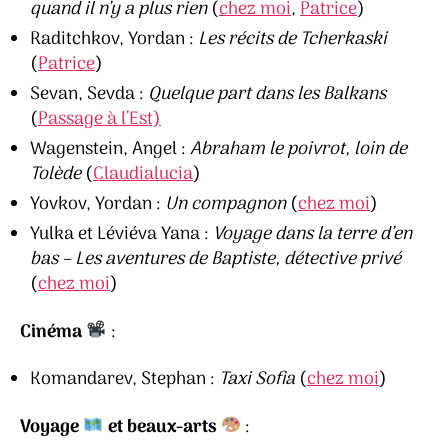
quand il n’y a plus rien
(
chez moi
,
Patrice
)
Raditchkov, Yordan :
Les récits de Tcherkaski
(
Patrice
)
Sevan, Sevda :
Quelque part dans les Balkans
(
Passage à l’Est)
Wagenstein, Angel :
Abraham le poivrot, loin de
Tolède
(
Claudialucia
)
Yovkov, Yordan :
Un compagnon
(
chez moi
)
Yulka et Léviéva Yana :
Voyage dans la terre d’en
bas – Les aventures de Baptiste, détective privé
(
chez moi
)
Cinéma
:
Komandarev, Stephan :
Taxi Sofia
(
chez moi
)
Voyage
et beaux-arts
: