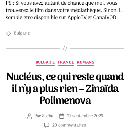
PS : Si vous avez autant de chance que moi, vous
trouverez le film dans votre médiathèque. Sinon, il
semble être disponible sur AppleTV et CanalVOD.
Bulgarie
Étiquettes
Catégories
BULGARIE
FRANCE
ROMANS
Nucléus, ce qui reste quand
il n’y a plus rien – Zinaïda
Polimenova
Par
Sacha
21 septembre 2025
Auteur
Date
de
de
sur
29 commentaires
l’article
l’article