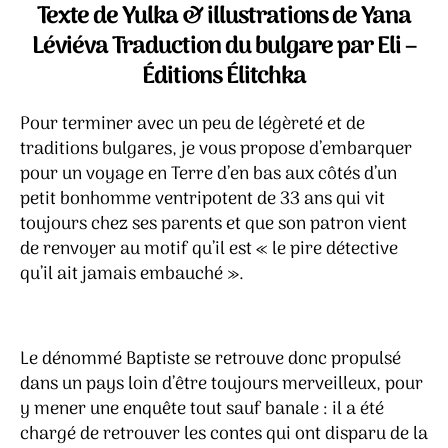
la
Texte de Yulka & illustrations de Yana
terre
Léviéva Traduction du bulgare par Eli –
d’en
Éditions Élitchka
bas
–
Les
Pour terminer avec un peu de légèreté et de
aventures
traditions bulgares, je vous propose d’embarquer
de
pour un voyage en Terre d’en bas aux côtés d’un
Baptiste,
petit bonhomme ventripotent de 33 ans qui vit
détective
toujours chez ses parents et que son patron vient
privé
de renvoyer au motif qu’il est « le pire détective
qu’il ait jamais embauché ».
Le dénommé Baptiste se retrouve donc propulsé
dans un pays loin d’être toujours merveilleux, pour
y mener une enquête tout sauf banale : il a été
chargé de retrouver les contes qui ont disparu de la