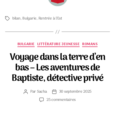
bilan
,
Bulgarie
,
Rentrée à l'Est
Étiquettes
Catégories
BULGARIE
LITTÉRATURE JEUNESSE
ROMANS
Voyage dans la terre d’en
bas – Les aventures de
Baptiste, détective privé
Par
Sacha
30 septembre 2025
Auteur
Date
de
de
sur
25 commentaires
l’article
l’article
Voyage
dans