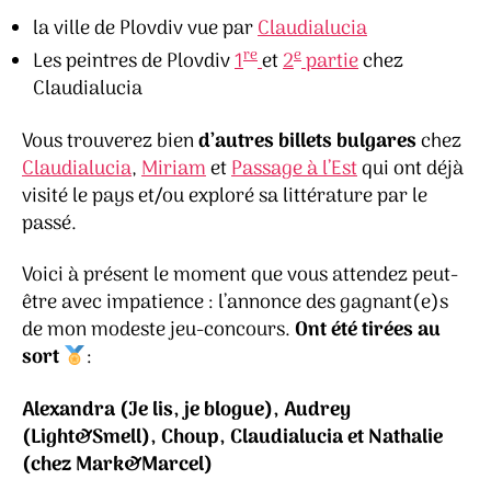
la ville de Plovdiv vue par
Claudialucia
re
e
Les peintres de Plovdiv
1
et
2
partie
chez
Claudialucia
Vous trouverez bien
d’autres billets bulgares
chez
Claudialucia
,
Miriam
et
Passage à l’Est
qui ont déjà
visité le pays et/ou exploré sa littérature par le
passé.
Voici à présent le moment que vous attendez peut-
être avec impatience : l’annonce des gagnant(e)s
de mon modeste jeu-concours.
Ont été tirées au
sort
:
Alexandra (Je lis, je blogue), Audrey
(Light&Smell), Choup, Claudialucia et Nathalie
(chez Mark&Marcel)