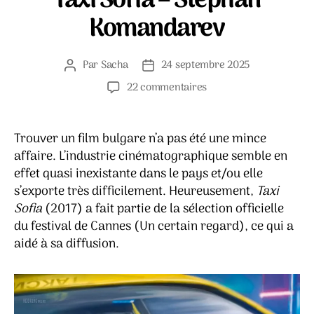
Taxi Sofia – Stephan
Komandarev
Par
Sacha
24 septembre 2025
Auteur
Date
de
de
sur
22 commentaires
l’article
l’article
Taxi
Sofia
–
Trouver un film bulgare n’a pas été une mince
Stephan
affaire. L’industrie cinématographique semble en
Komandarev
effet quasi inexistante dans le pays et/ou elle
s’exporte très difficilement. Heureusement,
Taxi
Sofia
(2017) a fait partie de la sélection officielle
du festival de Cannes (Un certain regard), ce qui a
aidé à sa diffusion.