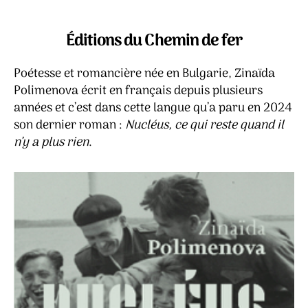
Nucléus,
ce
qui
Éditions du Chemin de fer
reste
quand
Poétesse et romancière née en Bulgarie, Zinaïda
il
Polimenova écrit en français depuis plusieurs
n’y
années et c’est dans cette langue qu’a paru en 2024
a
son dernier roman :
Nucléus, ce qui reste quand il
plus
rien
n’y a plus rien
.
–
Zinaïda
Polimenova