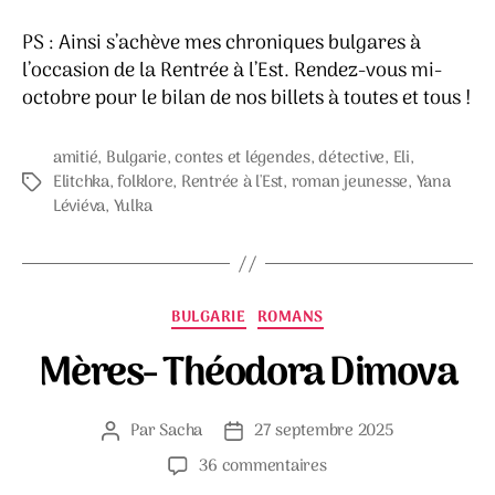
PS : Ainsi s’achève mes chroniques bulgares à
l’occasion de la Rentrée à l’Est. Rendez-vous mi-
octobre pour le bilan de nos billets à toutes et tous !
amitié
,
Bulgarie
,
contes et légendes
,
détective
,
Eli
,
Elitchka
,
folklore
,
Rentrée à l'Est
,
roman jeunesse
,
Yana
Étiquettes
Léviéva
,
Yulka
Catégories
BULGARIE
ROMANS
Mères- Théodora Dimova
Par
Sacha
27 septembre 2025
Auteur
Date
de
de
sur
36 commentaires
l’article
l’article
Mères-