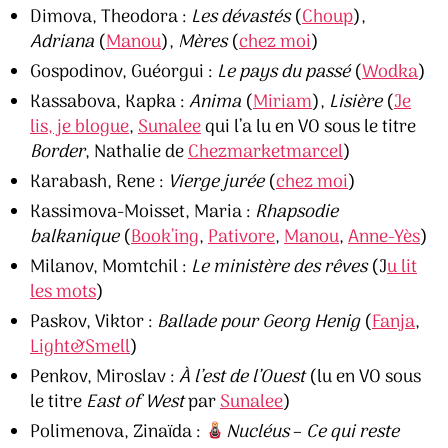
Dimova, Theodora :
Les dévastés
(
Choup
),
Adriana
(
Manou
),
Mères
(
chez moi
)
Gospodinov, Guéorgui :
Le pays du passé
(
Wodka
)
Kassabova, Kapka :
Anima
(
Miriam
),
Lisière
(
Je
lis, je blogue
,
Sunalee
qui l’a lu en VO sous le titre
Border
, Nathalie de
Chezmarketmarcel
)
Karabash, Rene :
Vierge jurée
(
chez moi
)
Kassimova-Moisset, Maria :
Rhapsodie
balkanique
(
Book’ing
,
Pativore
,
Manou
,
Anne-Yès
)
Milanov, Momtchil :
Le ministère des rêves
(J
u lit
les mots
)
Paskov, Viktor :
Ballade pour Georg Henig
(
Fanja
,
Light&Smell
)
Penkov, Miroslav :
À l’est de l’Ouest
(lu en VO sous
le titre
East of West
par
Sunalee
)
Polimenova, Zinaïda :
Nucléus
–
Ce qui reste