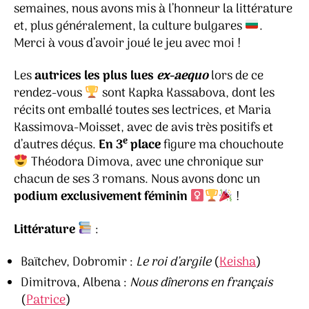
l’Es
semaines, nous avons mis à l’honneur la littérature
(Bu
et, plus généralement, la culture bulgares
.
–
Merci à vous d’avoir joué le jeu avec moi !
le
bil
Les
autrices les plus lues
ex-aequo
lors de ce
rendez-vous
sont Kapka Kassabova, dont les
récits ont emballé toutes ses lectrices, et Maria
Kassimova-Moisset, avec de avis très positifs et
e
d’autres déçus.
En 3
place
figure ma chouchoute
Théodora Dimova, avec une chronique sur
chacun de ses 3 romans. Nous avons donc un
podium exclusivement féminin
!
Littérature
:
Baïtchev, Dobromir :
Le roi d’argile
(
Keisha
)
Dimitrova, Albena :
Nous dînerons en français
(
Patrice
)