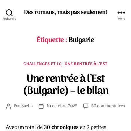
Des romans, mais pas seulement
Recherche
Menu
Étiquette :
Bulgarie
Catégories
CHALLENGES ET LC
UNE RENTRÉE À L'EST
Une rentrée à l’Est
(Bulgarie) – le bilan
su
Par
Sacha
10 octobre 2025
50 commentaires
Auteur
Date
Un
de
de
ren
l’article
l’article
à
Avec un total de
30 chroniques
en 2 petites