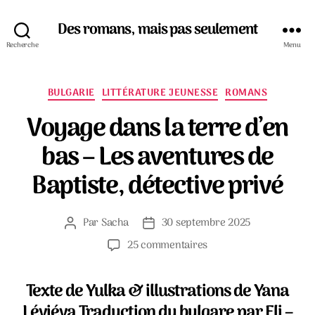
Des romans, mais pas seulement
Recherche
Menu
Catégories
BULGARIE
LITTÉRATURE JEUNESSE
ROMANS
Voyage dans la terre d’en
bas – Les aventures de
Baptiste, détective privé
Par
Sacha
30 septembre 2025
Auteur
Date
de
de
sur
25 commentaires
l’article
l’article
Voyage
dans
Texte de Yulka & illustrations de Yana
la
terre
Léviéva Traduction du bulgare par Eli –