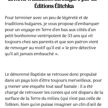
d’en
Éditions Élitchka
bas
–
Pour terminer avec un peu de légèreté et de
Les
traditions bulgares, je vous propose d’embarquer
aventures
de
pour un voyage en Terre d’en bas aux côtés d’un
Baptiste,
petit bonhomme ventripotent de 33 ans qui vit
détective
toujours chez ses parents et que son patron vient
privé
de renvoyer au motif qu’il est « le pire détective
qu’il ait jamais embauché ».
Le dénommé Baptiste se retrouve donc propulsé
dans un pays loin d’être toujours merveilleux, pour
y mener une enquête tout sauf banale : il a été
chargé de retrouver les contes qui ont disparu de la
surface de la Terre du milieu (qui n’est pas celle de
Tolkien, bien qu’on puisse imaginer un clin d’œil de