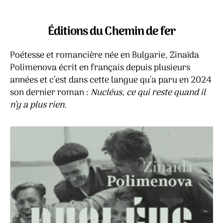
l’article
l’article
Nucléus,
ce
qui
Éditions du Chemin de fer
reste
quand
Poétesse et romancière née en Bulgarie, Zinaïda
il
Polimenova écrit en français depuis plusieurs
n’y
années et c’est dans cette langue qu’a paru en 2024
a
son dernier roman :
Nucléus, ce qui reste quand il
plus
rien
n’y a plus rien
.
–
Zinaïda
Polimenova