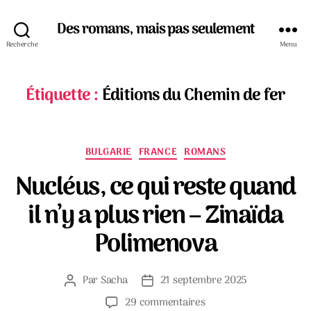
Des romans, mais pas seulement
Recherche
Menu
Étiquette :
Éditions du Chemin de fer
Catégories
BULGARIE
FRANCE
ROMANS
Nucléus, ce qui reste quand
il n’y a plus rien – Zinaïda
Polimenova
Par
Sacha
21 septembre 2025
Auteur
Date
de
de
sur
29 commentaires