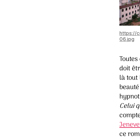
https:/
06.jpg
Toutes 
doit êt
là tout
beauté
hypnot
Celui q
compte
Jeneve
ce rom