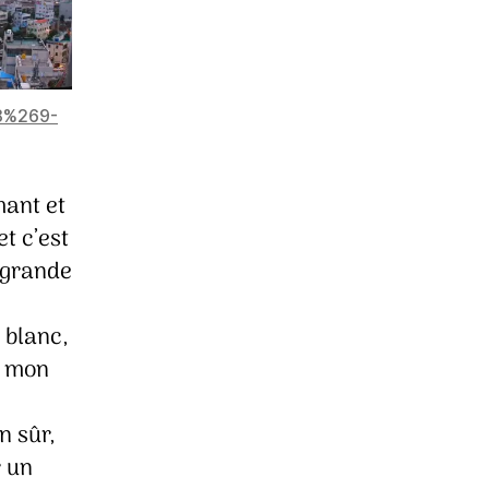
68%269-
mant et
t c’est
s grande
e blanc,
à mon
n sûr,
r un