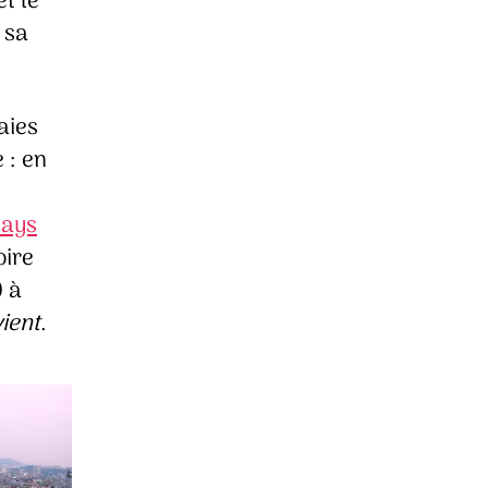
t le
 sa
aies
 : en
pays
oire
 à
vient
.