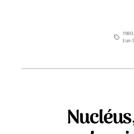
1980
Étiquette
Eun-J
Nucléus, 