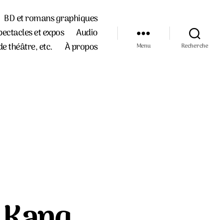
BD et romans graphiques
pectacles et expos
Audio
de théâtre, etc.
À propos
Menu
Recherche
n Kang