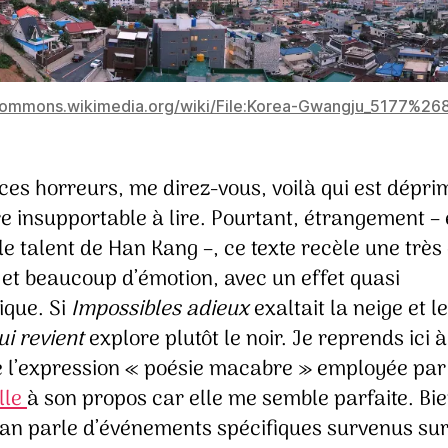
/commons.wikimedia.org/wiki/File:Korea-Gwangju_5177%2
ces horreurs, me direz-vous, voilà qui est dépri
re insupportable à lire. Pourtant, étrangement – e
 le talent de Han Kang –, ce texte recèle une trè
 et beaucoup d’émotion, avec un effet quasi
ique. Si
Impossibles adieux
exaltait la neige et l
ui revient
explore plutôt le noir. Je reprends ici 
 l’expression « poésie macabre » employée par
lle
à son propos car elle me semble parfaite. Bie
an parle d’événements spécifiques survenus su