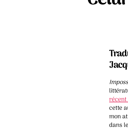
Trad
Jacqu
Imposs
littéra
récent
cette 
mon at
dans le