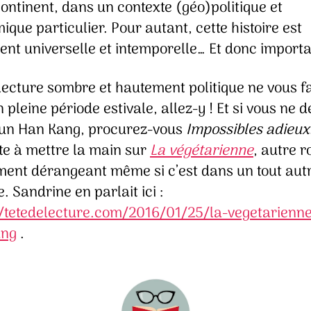
ontinent, dans un contexte (géo)politique et
que particulier. Pour autant, cette histoire est
ent universelle et intemporelle… Et donc importa
lecture sombre et hautement politique ne vous fa
 pleine période estivale, allez-y ! Et si vous ne 
u’un Han Kang, procurez-vous
Impossibles adieux
te à mettre la main sur
La végétarienne
, autre 
ement dérangeant même si c’est dans un tout aut
e. Sandrine en parlait ici :
//tetedelecture.com/2016/01/25/la-vegetarienn
ang
.