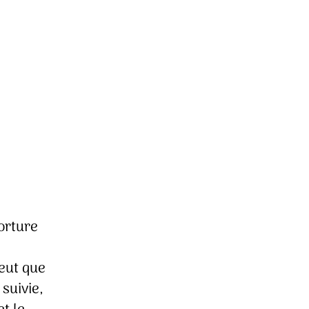
orture
eut que
 suivie,