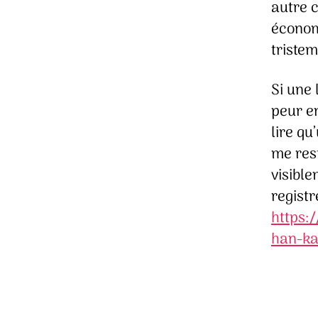
autre c
économi
tristem
Si une 
peur en
lire q
me res
visibl
registr
https:
han-k