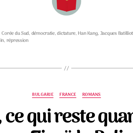
,
Corée du Sud
,
démocratie
,
dictature
,
Han Kang
,
Jacques Batillio
s
in
,
répression
Catégories
BULGARIE
FRANCE
ROMANS
ce qui reste quan