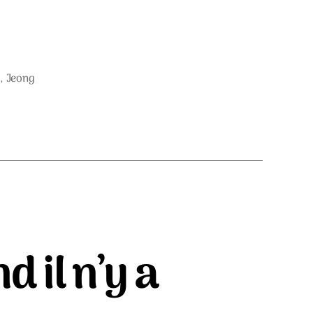
t
,
Jeong
d il n’y a