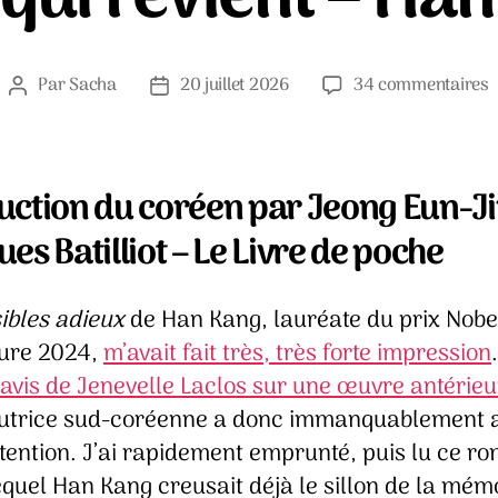
s
Par
Sacha
20 juillet 2026
34 commentaires
Auteur
Date
C
de
de
q
l’article
l’article
r
–
uction du coréen par Jeong Eun-Ji
es Batilliot – Le Livre de poche
K
ibles adieux
de Han Kang, lauréate du prix Nobe
ture 2024,
m’avait fait très, très forte impression
 avis de Jenevelle Laclos sur une œuvre antérieu
autrice sud-coréenne a donc immanquablement a
tention. J’ai rapidement emprunté, puis lu ce r
quel Han Kang creusait déjà le sillon de la mém