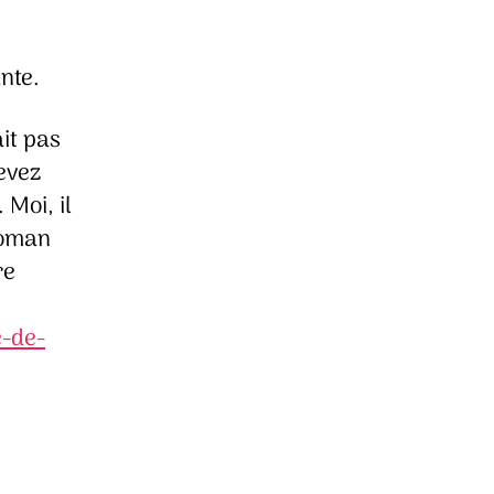
nte.
it pas
devez
. Moi, il
roman
re
e-de-