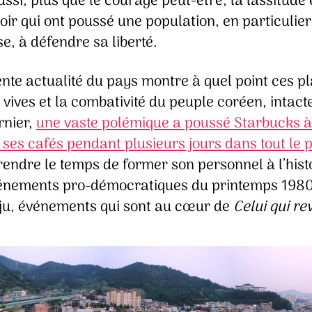
ssi, plus que le courage peut-être, la lassitude e
ir qui ont poussé une population, en particulier
e, à défendre sa liberté.
nte actualité du pays montre à quel point ces pl
 vives et la combativité du peuple coréen, intacte
rnier,
une vaste polémique a poussé Starbucks à
 ses cafés pendant plusieurs jours dans tout le 
endre le temps de former son personnel à l’hist
énements pro-démocratiques du printemps 1980
u, événements qui sont au cœur de
Celui qui re