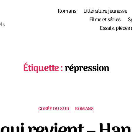
Romans
Littérature jeunesse
Films et séries
S
els
Essais, pièces 
Étiquette :
répression
Catégories
CORÉE DU SUD
ROMANS
 qui revient – Ha