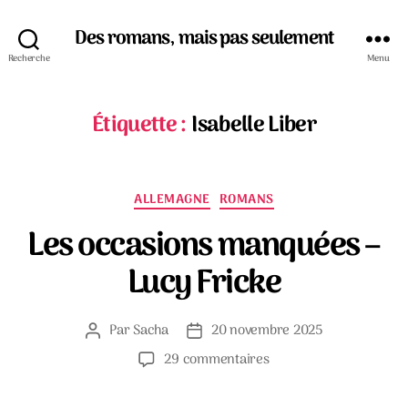
Des romans, mais pas seulement
Recherche
Menu
Étiquette :
Isabelle Liber
Catégories
ALLEMAGNE
ROMANS
Les occasions manquées –
Lucy Fricke
Par
Sacha
20 novembre 2025
Auteur
Date
de
de
sur
29 commentaires
l’article
l’article
Les
occasions