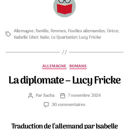
Allemagne
,
famille
,
femmes
,
Feuilles allemandes
,
Grèce
,
Étiquettes
Isabelle Liber
,
Italie
,
Le Quartanier
,
Lucy Fricke
Catégories
ALLEMAGNE
ROMANS
La diplomate – Lucy Fricke
Par
Sacha
7 novembre 2024
Auteur
Date
de
de
sur
30 commentaires
l’article
l’article
La
diplomate
–
Traduction de l’allemand par Isabelle