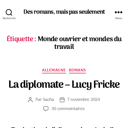
Des romans, mais pas seulement
Recherche
Menu
Étiquette :
Monde ouvrier et mondes du
travail
Catégories
ALLEMAGNE
ROMANS
La diplomate – Lucy Fricke
Par
Sacha
7 novembre 2024
Auteur
Date
de
de
sur
30 commentaires
l’article
l’article
La
diplomate
–