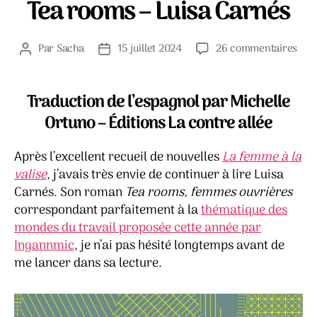
Tea rooms – Luisa Carnés
sur
Par
Sacha
15 juillet 2024
26 commentaires
Auteur
Date
Tea
de
de
roo
l’article
l’article
–
Traduction de l’espagnol par Michelle
Luis
Ortuno – Éditions La contre allée
Car
Après l’excellent recueil de nouvelles
La femme à la
valise
, j’avais très envie de continuer à lire Luisa
Carnés. Son roman
Tea rooms, femmes ouvrières
correspondant parfaitement à la
thématique des
mondes du travail proposée cette année par
Ingannmic
, je n’ai pas hésité longtemps avant de
me lancer dans sa lecture.