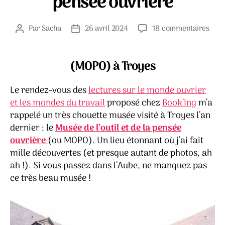
pensée ouvrière
sur
Par
Sacha
26 avril 2024
18 commentaires
Auteur
Date
Le
de
de
Mus
l’article
l’article
de
(MOPO) à Troyes
l’outi
et
Le rendez-vous des
lectures sur le monde ouvrier
de
et les mondes du travail
proposé chez
Book’Ing
m’a
la
rappelé un très chouette musée visité à Troyes l’an
pens
dernier : le
Musée de l’outil et de la pensée
ouvr
ouvrière
(ou MOPO). Un lieu étonnant où j’ai fait
mille découvertes (et presque autant de photos, ah
ah !). Si vous passez dans l’Aube, ne manquez pas
ce très beau musée !