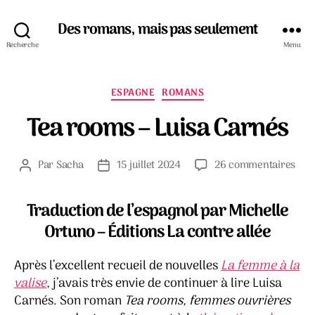
Des romans, mais pas seulement
Recherche
Menu
Catégories
ESPAGNE
ROMANS
Tea rooms – Luisa Carnés
sur
Par
Sacha
15 juillet 2024
26 commentaires
Auteur
Date
Tea
de
de
roo
l’article
l’article
Traduction de l’espagnol par Michelle
–
Luis
Ortuno – Éditions La contre allée
Car
Après l’excellent recueil de nouvelles
La femme à la
valise
, j’avais très envie de continuer à lire Luisa
Carnés. Son roman
Tea rooms, femmes ouvrières