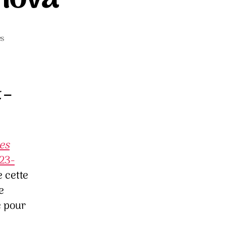
sur
es
Mères-
Théodora
Dimova
 –
es
23-
 cette
e
e pour