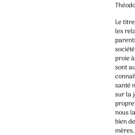
Théodo
Le titr
les rel
parents
sociét
proie à
sont au
connaît
santé m
sur la 
propre
nous la
bien d
mères, 