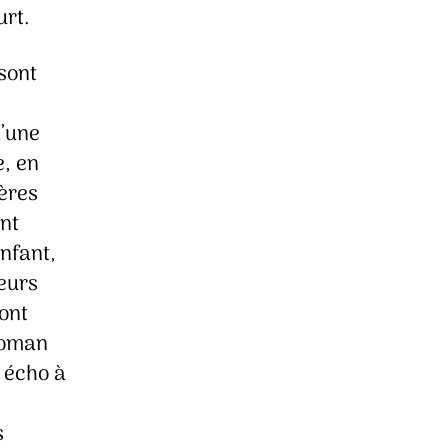
urt.
 sont
d’une
e, en
mères
ent
enfant,
teurs
ont
 roman
t écho à
s