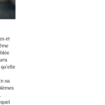
es et
même
mblée
aura
qu’elle
En sa
oblèmes
.
equel