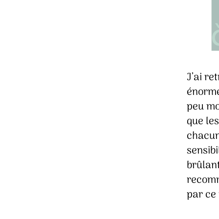
J’ai re
énormé
peu mo
que les
chacun
sensibi
brûlant
recomm
par ce 