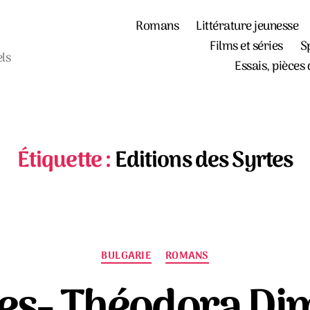
Romans
Littérature jeunesse
Films et séries
S
els
Essais, pièces 
Étiquette :
Editions des Syrtes
Catégories
BULGARIE
ROMANS
es- Théodora Di