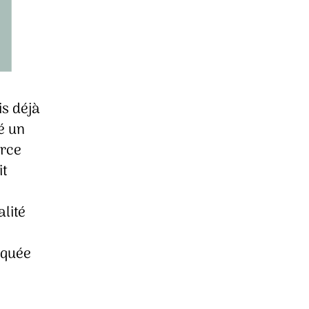
is déjà
é un
arce
it
alité
rquée