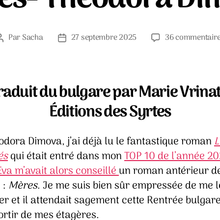
Par
Sacha
27 septembre 2025
36 commentair
Auteur
Date
de
de
l’article
l’article
raduit du bulgare par Marie Vrinat
Éditions des Syrtes
odora Dimova, j’ai déjà lu le fantastique roman
L
és
qui était entré dans mon
TOP 10 de l’année 20
Eva m’avait alors conseillé
un roman antérieur de
 :
Mères
. Je me suis bien sûr empressée de me l
r et il attendait sagement cette Rentrée bulgar
ortir de mes étagères.