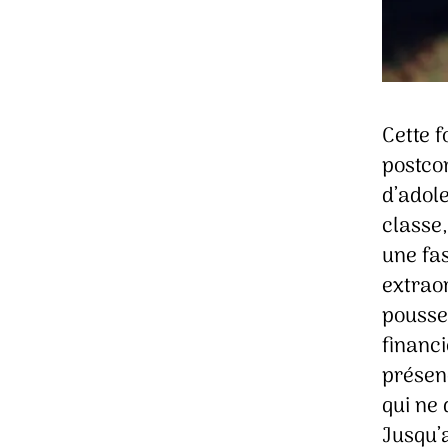
Cette f
postco
d’adol
classe,
une fas
extraor
pousse 
financ
présen
qui ne 
Jusqu’a