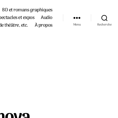
BD et romans graphiques
pectacles et expos
Audio
de théâtre, etc.
À propos
Menu
Recherche
mova