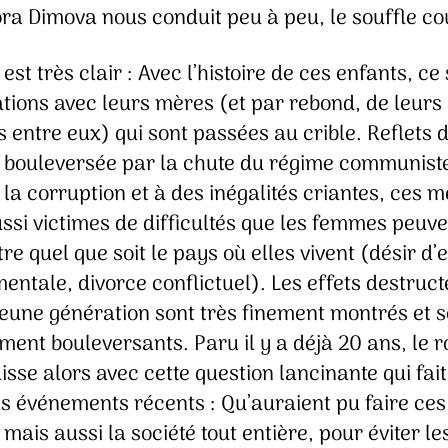
ra Dimova nous conduit peu à peu, le souffle co
e est très clair : Avec l’histoire de ces enfants, ce
ations avec leurs mères (et par rebond, de leurs
 entre eux) qui sont passées au crible. Reflets 
é bouleversée par la chute du régime communist
 la corruption et à des inégalités criantes, ces 
ssi victimes de difficultés que les femmes peuv
re quel que soit le pays où elles vivent (désir d’
entale, divorce conflictuel). Les effets destruc
jeune génération sont très finement montrés et s
ment bouleversants. Paru il y a déjà 20 ans, le
isse alors avec cette question lancinante qui fai
es événements récents : Qu’auraient pu faire ces
mais aussi la société tout entière, pour éviter le