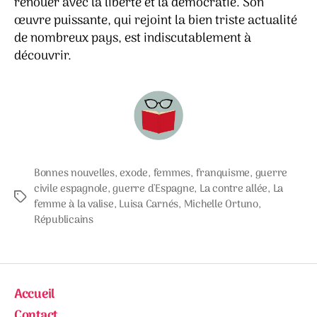
renouer avec la liberté et la démocratie. Son
œuvre puissante, qui rejoint la bien triste actualité
de nombreux pays, est indiscutablement à
découvrir.
Bonnes nouvelles
,
exode
,
femmes
,
franquisme
,
guerre
civile espagnole
,
guerre d'Espagne
,
La contre allée
,
La
Étiquettes
femme à la valise
,
Luisa Carnés
,
Michelle Ortuno
,
Républicains
Accueil
Contact