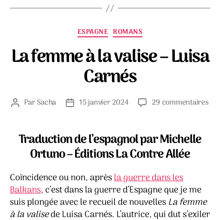
Catégories
ESPAGNE
ROMANS
La femme à la valise – Luisa
Carnés
sur
Par
Sacha
15 janvier 2024
29 commentaires
Auteur
Date
La
de
de
fe
l’article
l’article
à
Traduction de l’espagnol par Michelle
la
Ortuno – Éditions La Contre Allée
vali
–
Coïncidence ou non, après
la guerre dans les
Lui
Car
Balkans
, c’est dans la guerre d’Espagne que je me
suis plongée avec le recueil de nouvelles
La femme
à la valise
de Luisa Carnés. L’autrice, qui dut s’exiler