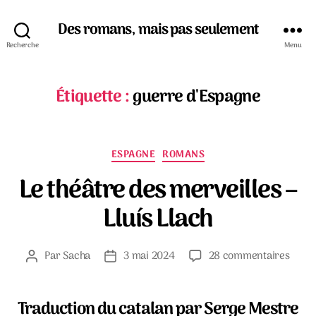
Des romans, mais pas seulement
Recherche
Menu
Étiquette :
guerre d'Espagne
Catégories
ESPAGNE
ROMANS
Le théâtre des merveilles –
Lluís Llach
sur
Par
Sacha
3 mai 2024
28 commentaires
Auteur
Date
Le
de
de
théât
l’article
l’article
des
Traduction du catalan par Serge Mestre