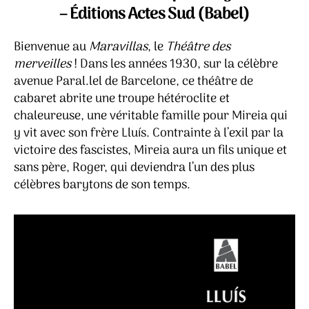
merve
– Éditions Actes Sud (Babel)
–
Lluís
Bienvenue au
Maravillas
, le
Théâtre des
Llach
merveilles
! Dans les années 1930, sur la célèbre
avenue Paral.lel de Barcelone, ce théâtre de
cabaret abrite une troupe hétéroclite et
chaleureuse, une véritable famille pour Mireia qui
y vit avec son frère Lluís. Contrainte à l’exil par la
victoire des fascistes, Mireia aura un fils unique et
sans père, Roger, qui deviendra l’un des plus
célèbres barytons de son temps.