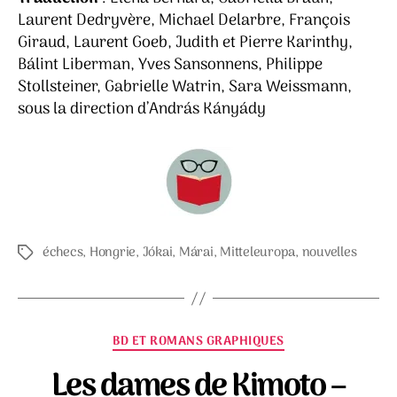
Laurent Dedryvère, Michael Delarbre, François
Giraud, Laurent Goeb, Judith et Pierre Karinthy,
Bálint Liberman, Yves Sansonnens, Philippe
Stollsteiner, Gabrielle Watrin, Sara Weissmann,
sous la direction d’András Kányády
échecs
,
Hongrie
,
Jókai
,
Márai
,
Mitteleuropa
,
nouvelles
Étiquettes
Catégories
BD ET ROMANS GRAPHIQUES
Les dames de Kimoto –