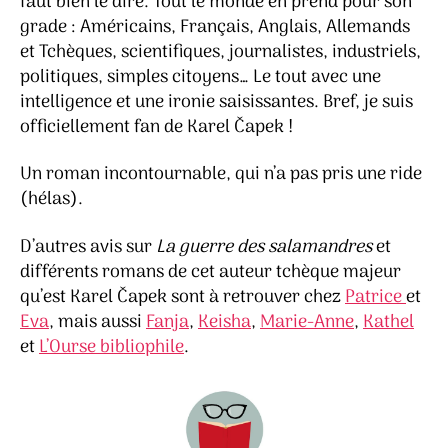
faut bien le dire. Tout le monde en prend pour son
grade : Américains, Français, Anglais, Allemands
et Tchèques, scientifiques, journalistes, industriels,
politiques, simples citoyens… Le tout avec une
intelligence et une ironie saisissantes. Bref, je suis
officiellement fan de Karel Čapek !
Un roman incontournable, qui n’a pas pris une ride
(hélas).
D’autres avis sur
La guerre des salamandres
et
différents romans de cet auteur tchèque majeur
qu’est Karel Čapek sont à retrouver chez
Patrice
et
Eva
, mais aussi
Fanja
,
Keisha
,
Marie-Anne
,
Kathel
et
L’Ourse bibliophile
.