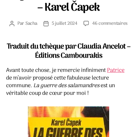
– Karel Čapek
sur
Par
Sacha
5 juillet 2024
46 commentaires
Auteur
Date
La
de
de
guer
l’article
l’article
des
Traduit du tchèque par Claudia Ancelot –
sala
Éditions Cambourakis
–
Kare
Avant toute chose, je remercie infiniment
Patrice
Čap
de m’avoir proposé cette fabuleuse lecture
commune.
La guerre des salamandres
est un
véritable coup de cœur pour moi !