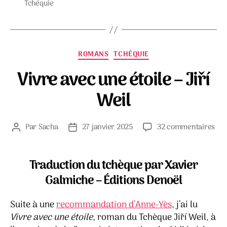
Tchéquie
Catégories
ROMANS
TCHÉQUIE
Vivre avec une étoile – Jiří
Weil
sur
Par
Sacha
27 janvier 2025
32 commentaires
Auteur
Date
Viv
de
de
ave
l’article
l’article
un
Traduction du tchèque par Xavier
étoi
Galmiche – Éditions Denoël
–
Jiří
Suite à une
recommandation d’Anne-Yès
, j’ai lu
Wei
Vivre avec une étoile
, roman du Tchèque Jiří Weil, à