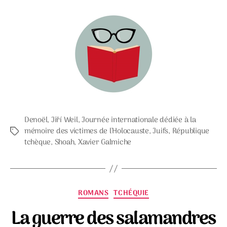
Denoël
,
Jiří Weil
,
Journée internationale dédiée à la
mémoire des victimes de l'Holocauste
,
Juifs
,
République
Étiquettes
tchèque
,
Shoah
,
Xavier Galmiche
Catégories
ROMANS
TCHÉQUIE
La guerre des salamandres