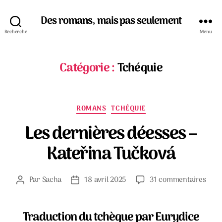
Des romans, mais pas seulement
Recherche
Menu
Catégorie :
Tchéquie
Catégories
ROMANS
TCHÉQUIE
Les dernières déesses –
Kateřina Tučková
sur
Par
Sacha
18 avril 2025
31 commentaires
Auteur
Date
Les
de
de
dern
l’article
l’article
dées
Traduction du tchèque par Eurydice