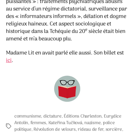
puissantes » : traitements psychiatriques abusifs
au service d’un régime dictatorial, surveillance par
des « informateurs informels », délation et dogme
religieux haineux. Cet aspect sociologique et
e
historique dans la Tchéquie du 20
siècle était bien
amené et m’a beaucoup plu.
Madame Lit en avait parlé elle aussi. Son billet est
ici
.
communisme
,
dictature
,
Éditions Charleston
,
Eurydice
Antolin
,
femmes
,
Kateřina Tučková
,
nazisme
,
police
Étiquettes
politique
,
Révolution de velours
,
rideau de fer
,
sorcière
,