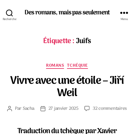
Des romans, mais pas seulement
Recherche
Menu
Étiquette :
Juifs
Catégories
ROMANS
TCHÉQUIE
Vivre avec une étoile – Jiří
Weil
sur
Par
Sacha
27 janvier 2025
32 commentaires
Auteur
Date
Viv
de
de
ave
l’article
l’article
un
Traduction du tchèque par Xavier