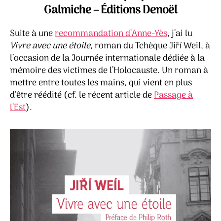
étoi
Galmiche – Éditions Denoël
–
Jiří
Suite à une
recommandation d’Anne-Yès
, j’ai lu
Wei
Vivre avec une étoile
, roman du Tchèque Jiří Weil, à
l’occasion de la Journée internationale dédiée à la
mémoire des victimes de l’Holocauste. Un roman à
mettre entre toutes les mains, qui vient en plus
d’être réédité (cf. le récent article de
Passage à
l’Est
).