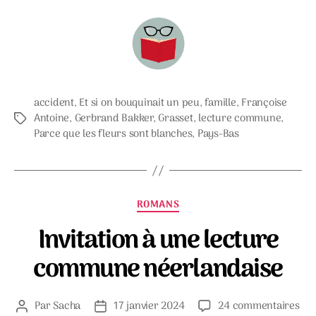
accident
,
Et si on bouquinait un peu
,
famille
,
Françoise
Antoine
,
Gerbrand Bakker
,
Grasset
,
lecture commune
,
Étiquettes
Parce que les fleurs sont blanches
,
Pays-Bas
Catégories
ROMANS
Invitation à une lecture
commune néerlandaise
sur
Par
Sacha
17 janvier 2024
24 commentaires
Auteur
Date