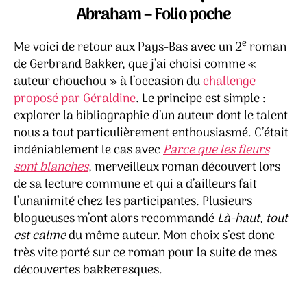
est
Abraham – Folio poche
calm
–
e
Me voici de retour aux Pays-Bas avec un 2
roman
Gerb
Bakk
de Gerbrand Bakker, que j’ai choisi comme «
auteur chouchou » à l’occasion du
challenge
proposé par Géraldine
. Le principe est simple :
explorer la bibliographie d’un auteur dont le talent
nous a tout particulièrement enthousiasmé. C’était
indéniablement le cas avec
Parce que les fleurs
sont blanches
, merveilleux roman découvert lors
de sa lecture commune et qui a d’ailleurs fait
l’unanimité chez les participantes. Plusieurs
blogueuses m’ont alors recommandé
Là-haut, tout
est calme
du même auteur. Mon choix s’est donc
très vite porté sur ce roman pour la suite de mes
découvertes bakkeresques.