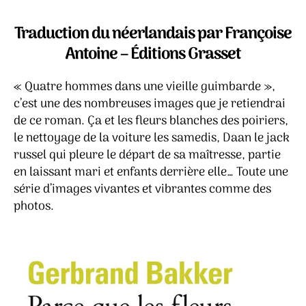
que
l’article
l’article
les
Traduction du néerlandais par Françoise
fle
Antoine – Éditions Grasset
son
bla
« Quatre hommes dans une vieille guimbarde »,
–
Ger
c’est une des nombreuses images que je retiendrai
Bak
de ce roman. Ça et les fleurs blanches des poiriers,
le nettoyage de la voiture les samedis, Daan le jack
russel qui pleure le départ de sa maîtresse, partie
en laissant mari et enfants derrière elle… Toute une
série d’images vivantes et vibrantes comme des
photos.