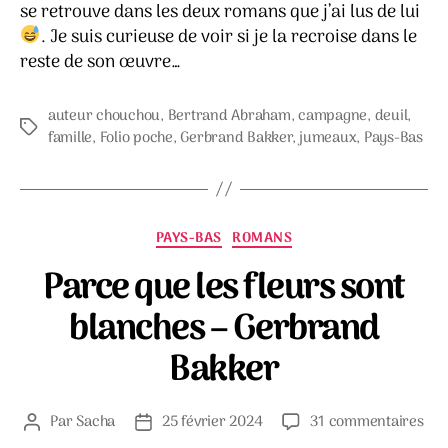
se retrouve dans les deux romans que j’ai lus de lui
. Je suis curieuse de voir si je la recroise dans le
reste de son œuvre…
auteur chouchou
,
Bertrand Abraham
,
campagne
,
deuil
,
Étiquettes
famille
,
Folio poche
,
Gerbrand Bakker
,
jumeaux
,
Pays-Bas
Catégories
PAYS-BAS
ROMANS
Parce que les fleurs sont
blanches – Gerbrand
Bakker
sur
Par
Sacha
25 février 2024
31 commentaires
Auteur
Date
Par
de
de