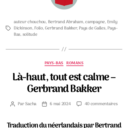
auteur chouchou
,
Bertrand Abraham
,
campagne
,
Emily
Dickinson
,
Folio
,
Gerbrand Bakker
,
Pays de Galles
,
Pays-
Étiquettes
Bas
,
solitude
Catégories
PAYS-BAS
ROMANS
Là-haut, tout est calme –
Gerbrand Bakker
sur
Par
Sacha
6 mai 2024
40 commentaires
Auteur
Date
Là-
de
de
haut,
l’article
l’article
tout
Traduction du néerlandais par Bertrand