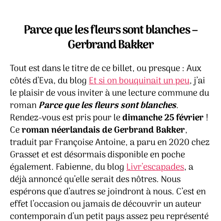
Invi
de
de
à
l’article
l’article
un
Parce que les fleurs sont blanches –
lec
Gerbrand Bakker
co
née
Tout est dans le titre de ce billet, ou presque : Aux
côtés d’Eva, du blog
Et si on bouquinait un peu
, j’ai
le plaisir de vous inviter à une lecture commune du
roman
Parce que les fleurs sont blanches
.
Rendez-vous est pris pour le
dimanche 25 février
!
Ce
roman néerlandais de Gerbrand Bakker
,
traduit par Françoise Antoine, a paru en 2020 chez
Grasset et est désormais disponible en poche
également. Fabienne, du blog
Livr’escapades
, a
déjà annoncé qu’elle serait des nôtres. Nous
espérons que d’autres se joindront à nous. C’est en
effet l’occasion ou jamais de découvrir un auteur
contemporain d’un petit pays assez peu représenté