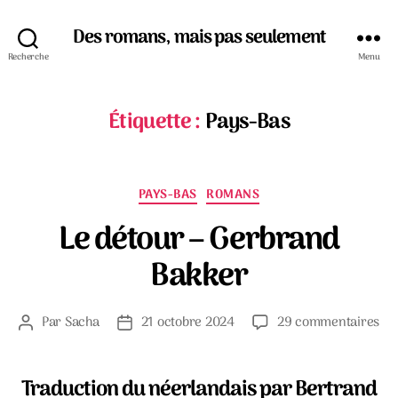
Des romans, mais pas seulement
Recherche
Menu
Étiquette :
Pays-Bas
Catégories
PAYS-BAS
ROMANS
Le détour – Gerbrand
Bakker
su
Par
Sacha
21 octobre 2024
29 commentaires
Auteur
Date
Le
de
de
dé
l’article
l’article
–
Traduction du néerlandais par Bertrand