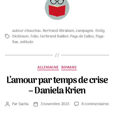
auteur chouchou
,
Bertrand Abraham
,
campagne
,
Emily
Dickinson
,
Folio
,
Gerbrand Bakker
,
Pays de Galles
,
Pays-
Étiquettes
Bas
,
solitude
Catégories
ALLEMAGNE
ROMANS
L’amour par temps de crise
– Daniela Krien
su
Par
Sacha
3 novembre 2023
8 commentaires
Auteur
Date
L’
de
de