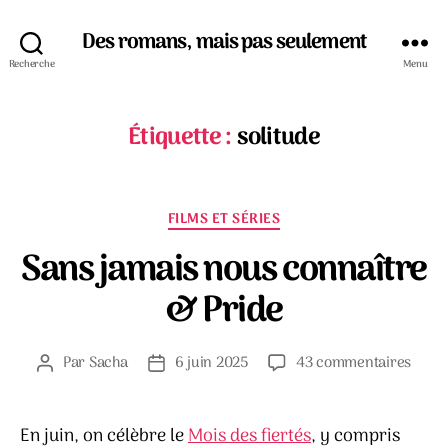
Des romans, mais pas seulement
Recherche
Menu
Étiquette :
solitude
Catégories
FILMS ET SÉRIES
Sans jamais nous connaître
& Pride
sur
Par
Sacha
6 juin 2025
43 commentaires
Auteur
Date
Sans
de
de
jamai
l’article
l’article
nous
En juin, on célèbre le
Mois des fiertés
, y compris