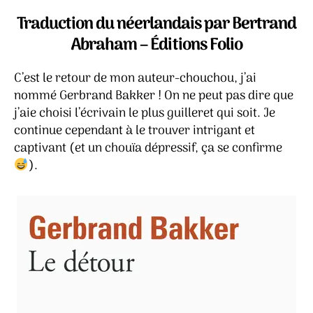
dé
l’article
l’article
–
Traduction du néerlandais par Bertrand
Ge
Abraham – Éditions Folio
Ba
C’est le retour de mon auteur-chouchou, j’ai
nommé Gerbrand Bakker ! On ne peut pas dire que
j’aie choisi l’écrivain le plus guilleret qui soit. Je
continue cependant à le trouver intrigant et
captivant (et un chouïa dépressif, ça se confirme
).