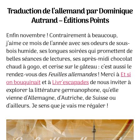
pa
l’article
l’article
te
Traduction de l’allemand par Dominique
de
Autrand – Éditions Points
cri
–
Enfin novembre ! Contrairement à beaucoup,
Dan
Kri
j’aime ce mois de l’année avec ses odeurs de sous-
bois humide, ses longues soirées qui promettent de
belles séances de lectures, ses après-midi chocolat
chaud à gogo, et cerise sur le gâteau : c’est aussi le
rendez-vous des
Feuilles allemandes
! Merci à
Et si
on bouquinait
et à
Livr’escapades
de nous inviter à
explorer la littérature germanophone, qu’elle
vienne d’Allemagne, d’Autriche, de Suisse ou
d’ailleurs. Je sens que je vais me régaler !