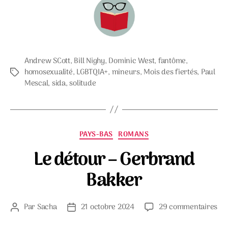
Andrew SCott
,
Bill Nighy
,
Dominic West
,
fantôme
,
homosexualité
,
LGBTQIA+
,
mineurs
,
Mois des fiertés
,
Paul
Étiquettes
Mescal
,
sida
,
solitude
Catégories
PAYS-BAS
ROMANS
Le détour – Gerbrand
Bakker
su
Par
Sacha
21 octobre 2024
29 commentaires
Auteur
Date
Le
de
de