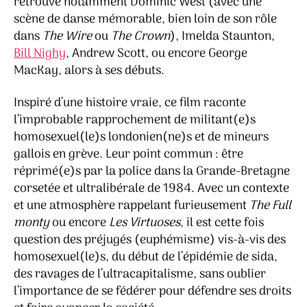
retrouve notamment Dominic West (avec une
scène de danse mémorable, bien loin de son rôle
dans
The Wire
ou
The Crown
), Imelda Staunton,
Bill Nighy
, Andrew Scott, ou encore George
MacKay, alors à ses débuts.
Inspiré d’une histoire vraie, ce film raconte
l’improbable rapprochement de militant(e)s
homosexuel(le)s londonien(ne)s et de mineurs
gallois en grève. Leur point commun : être
réprimé(e)s par la police dans la Grande-Bretagne
corsetée et ultralibérale de 1984. Avec un contexte
et une atmosphère rappelant furieusement
The Full
monty
ou encore
Les Virtuoses
, il est cette fois
question des préjugés (euphémisme) vis-à-vis des
homosexuel(le)s, du début de l’épidémie de sida,
des ravages de l’ultracapitalisme, sans oublier
l’importance de se fédérer pour défendre ses droits