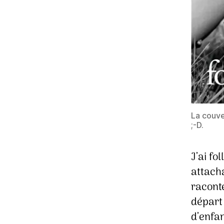
La couver
;-D.
J’ai fo
attach
racont
départ 
d’enfan