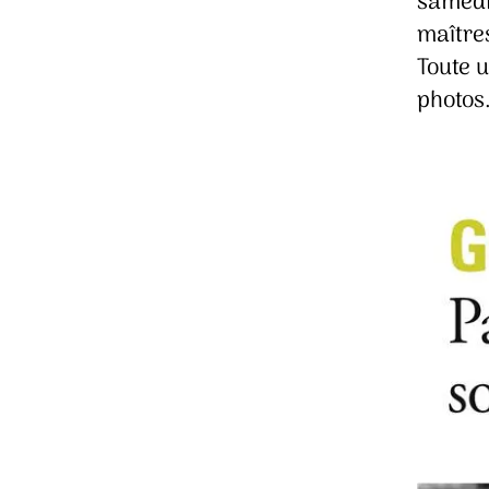
samedis
maîtres
Toute 
photos