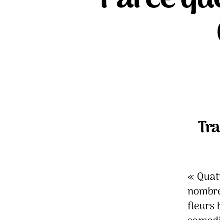
Tra
« Quat
nombre
fleurs 