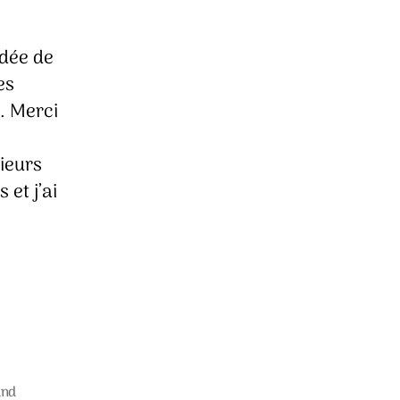
idée de
es
. Merci
sieurs
et j’ai
and