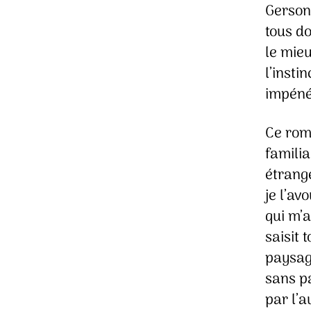
Gerson
tous do
le mieu
l’insti
impéné
Ce rom
familia
étrange
je l’av
qui m’a
saisit 
paysage
sans pa
par l’a