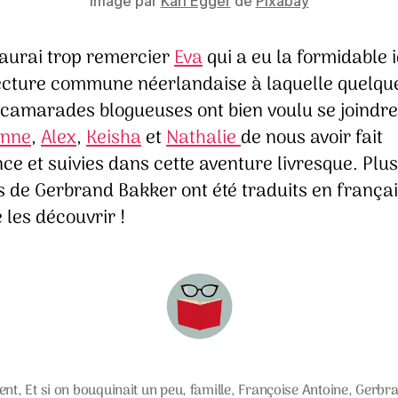
Image par
Karl Egger
de
Pixabay
saurai trop remercier
Eva
qui a eu la formidable 
lecture commune néerlandaise à laquelle quelqu
 camarades blogueuses ont bien voulu se joindre
enne
,
Alex
,
Keisha
et
Nathalie
de nous avoir fait
ce et suivies dans cette aventure livresque. Plu
de Gerbrand Bakker ont été traduits en français 
 les découvrir !
ent
,
Et si on bouquinait un peu
,
famille
,
Françoise Antoine
,
Gerbr