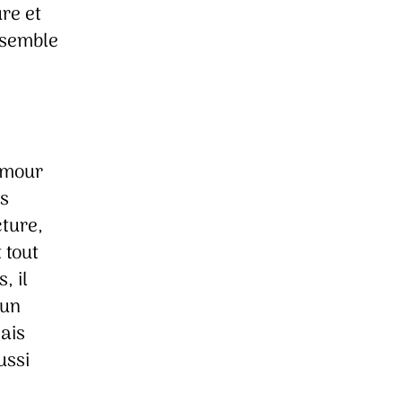
re et
i semble
amour
as
cture,
 tout
, il
’un
mais
ussi