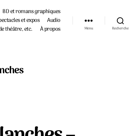
BD et romans graphiques
pectacles et expos
Audio
de théâtre, etc.
À propos
Menu
Recherche
anches
blanches –