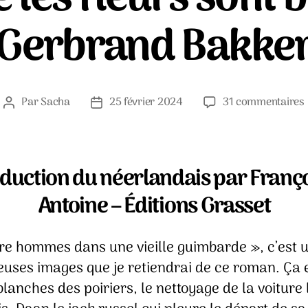
Gerbrand Bakke
Par
Sacha
25 février 2024
31 commentaires
Auteur
Date
de
de
l’article
l’article
duction du néerlandais par Franç
Antoine – Éditions Grasset
re hommes dans une vieille guimbarde », c’est 
uses images que je retiendrai de ce roman. Ça e
blanches des poiriers, le nettoyage de la voiture 