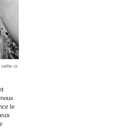
 celle-ci
nt
 nous
nce le
jeux
e