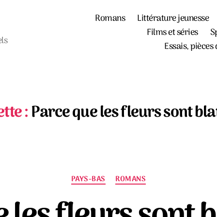
Romans
Littérature jeunesse
Films et séries
S
els
Essais, pièces 
tte :
Parce que les fleurs sont bl
Catégories
PAYS-BAS
ROMANS
 les fleurs sont 