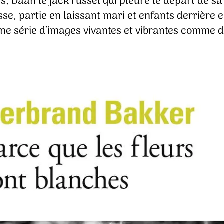
, Daan le jack russel qui pleure le départ de sa
se, partie en laissant mari et enfants derrière e
une série d’images vivantes et vibrantes comme 
.