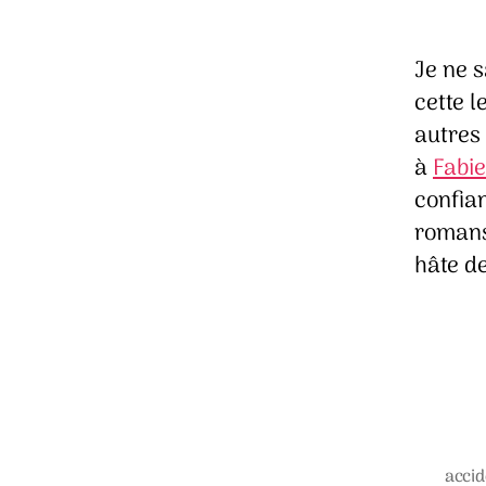
Je ne 
cette 
autres
à
Fabi
confian
romans 
hâte de
accid