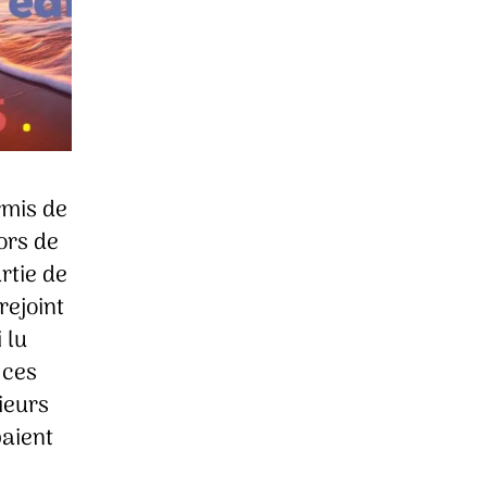
rmis de
ors de
rtie de
rejoint
 lu
 ces
ieurs
paient