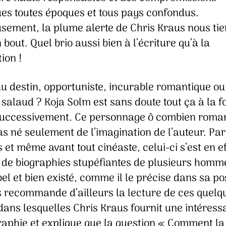
ues toutes époques et tous pays confondus.
sement, la plume alerte de Chris Kraus nous tie
 bout. Quel brio aussi bien à l’écriture qu’à la
ion !
du destin, opportuniste, incurable romantique ou
 salaud ? Koja Solm est sans doute tout ça à la fo
successivement. Ce personnage ô combien rom
as né seulement de l’imagination de l’auteur. Par
s et même avant tout cinéaste, celui-ci s’est en e
é de biographies stupéfiantes de plusieurs homm
el et bien existé, comme il le précise dans sa po
s recommande d’ailleurs la lecture de ces quelq
dans lesquelles Chris Kraus fournit une intéress
graphie et explique que la question « Comment la