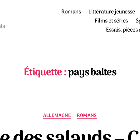
Romans
Littérature jeunesse
Films et séries
S
els
Essais, pièces 
Étiquette :
pays baltes
Catégories
ALLEMAGNE
ROMANS
e des salauds – 