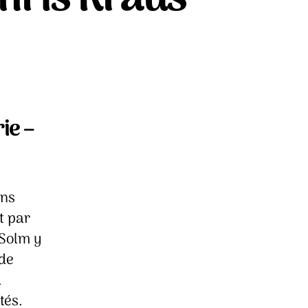
ur
a
brique
es
alauds
ie –
hris
raus
ans
t par
Solm y
 de
u
tés.