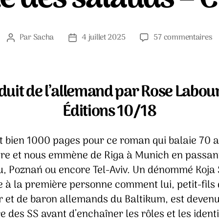
s
Par
Sacha
4 juillet 2025
57 commentaires
Auteur
Date
L
de
de
fa
l’article
l’article
d
s
duit de l’allemand par Rose Labour
–
Éditions 10/18
C
K
ait bien 1000 pages pour ce roman qui balaie 70 
oire et nous emmène de Riga à Munich en passan
, Poznań ou encore Tel-Aviv. Un dénommé Koja 
 à la première personne comment lui, petit-fils
r et de baron allemands du Baltikum, est deven
des SS avant d’enchaîner les rôles et les identi