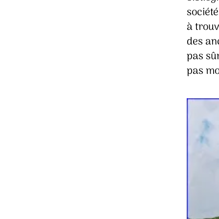
société
à trouv
des anc
pas sûr
pas mo