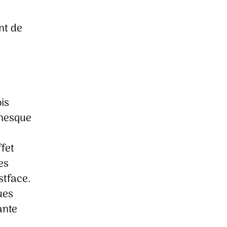
nt de
is
anesque
ffet
es
stface.
ues
ante