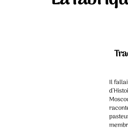
Tra
Il fall
d’Hist
Moscou
raconte
pasteu
membre 