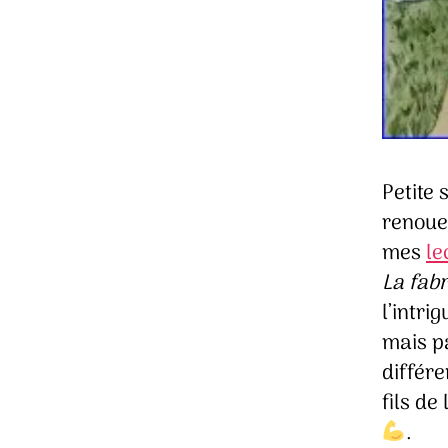
Petite 
renoue
mes
le
La fab
l’intri
mais p
différe
fils de
.