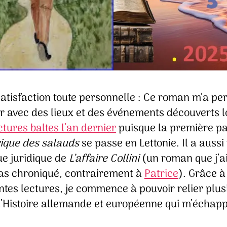
satisfaction toute personnelle : Ce roman m’a pe
r avec des lieux et des événements découverts l
ctures baltes l’an dernier
puisque la première pa
rique des salauds
se passe en Lettonie. Il a aussi 
gue juridique de
L’affaire Collini
(un roman que j’ai
as chroniqué, contrairement à
Patrice
). Grâce à
ntes lectures, je commence à pouvoir relier plus
 l’Histoire allemande et européenne qui m’échap