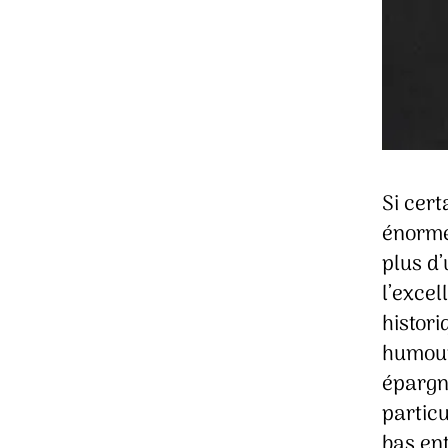
Si cert
énormé
plus d’
l’excel
histori
humour
épargn
particu
bas en