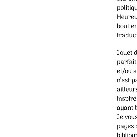
politiq
Heureu
bout en
traduct
Jouet 
parfait
et/ou 
n’est p
ailleur
inspir
ayant b
Je vou
pages 
biblio