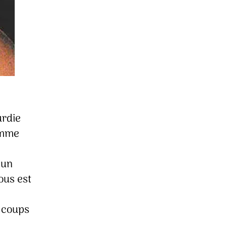
urdie
comme
 un
ous est
s coups