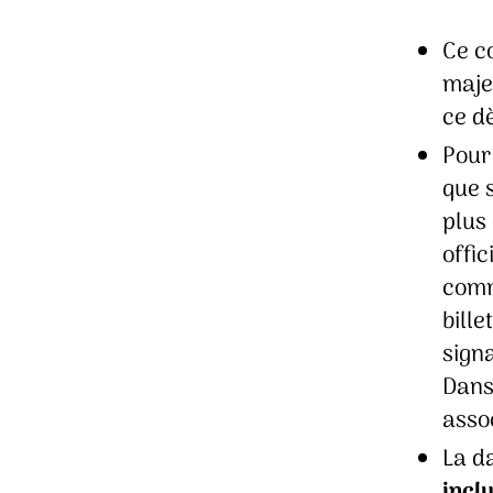
Ce co
maje
ce dè
Pour 
que s
plus
offi
comme
bille
signa
Dans
asso
La da
incl