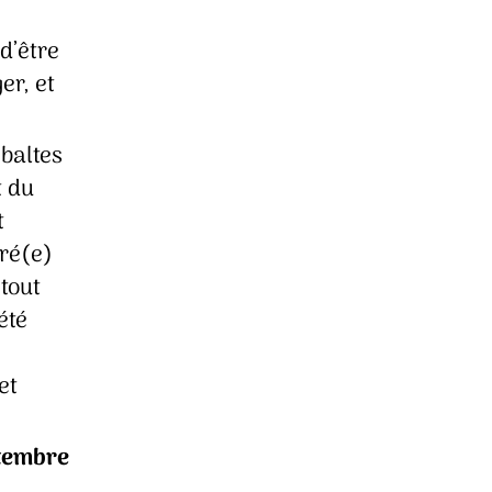
d’être
er, et
 baltes
t du
t
éré(e)
 tout
été
et
tembre