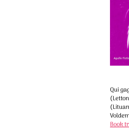
Qui ga
(Letton
(Lituan
Voldem
Book t