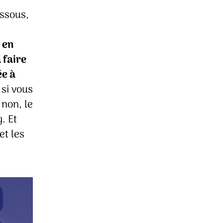
essous,
 en
 faire
ée à
 si vous
 non, le
. Et
et les