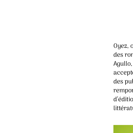
Oyez, o
des rom
Agullo,
accepté
des pu
rempor
d’éditi
littéra