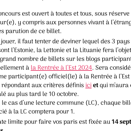
ncours est ouvert à toutes et tous, sous réserve 
ur(e), y compris aux personnes vivant à l’étrang
s parution de ce billet.
jouer, il faut tenter de deviner lequel des 3 pays
ont l’Estonie, la Lettonie et la Lituanie fera l’obje
 grand nombre de billets sur les blogs participan
ciellement à
la Rentrée à l’Est 2024
. Sera consid
 participant(e) officiel(le) à la Rentrée à l’Est
t répondant aux critères définis
ici
et
qui m’aura 
lé au plus tard le 10 octobre.
 le cas d’une lecture commune (LC), chaque bill
cié à la LC comptera pour 1.
te limite pour faire vos paris est fixée au
14 sep
us
.