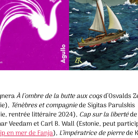
gnera
À l’ombre de la butte aux coqs
d’Osvalds Z
ie),
Ténèbres et compagnie
de Sigitas Parulskis
ie, rentrée littéraire 2024),
Cap sur la liberté
de
ar Veedam et Carl B. Wall (Estonie, peut partici
rip en mer de Fanja
),
L’impératrice de pierre
de K