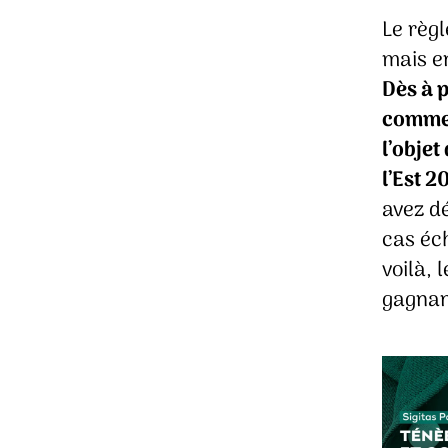
Le règl
mais e
Dès à p
comment
l’objet
l’Est 2
avez dé
cas éch
voilà, 
gagnant