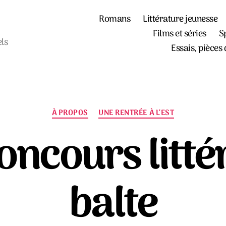
Romans
Littérature jeunesse
Films et séries
S
els
Essais, pièces 
Catégories
À PROPOS
UNE RENTRÉE À L'EST
oncours litté
balte