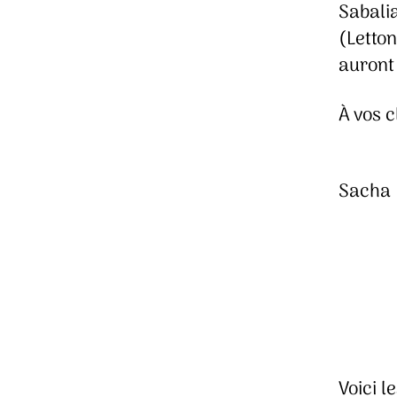
Sabali
(Letto
auront 
À vos c
Sacha
Voici l