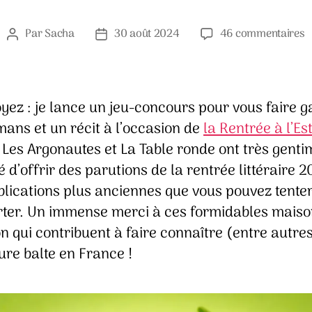
s
Par
Sacha
30 août 2024
46 commentaires
Auteur
Date
J
de
de
c
l’article
l’article
l
b
yez : je lance un jeu-concours pour vous faire 
ans et un récit à l’occasion de
la Rentrée à l’Es
 Les Argonautes et La Table ronde ont très genti
 d’offrir des parutions de la rentrée littéraire 2
blications plus anciennes que vous pouvez tente
ter. Un immense merci à ces formidables maiso
on qui contribuent à faire connaître (entre autres
ture balte en France !