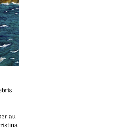
ebris
per au
ristina