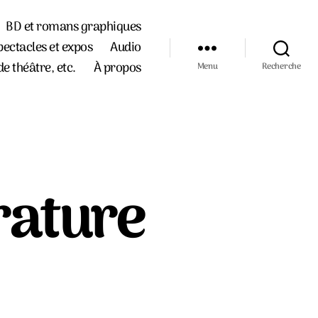
BD et romans graphiques
pectacles et expos
Audio
de théâtre, etc.
À propos
Menu
Recherche
rature