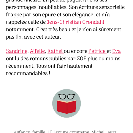
grande finesse. En peu de pages, il rend ses
personnages inoubliables. Son écriture sensorielle
frappe par son épure et son élégance, et m’a
rappelée celle de
Jens-Christian Grøndahl
notamment. C’est très beau et je n’en ai sûrement
pas fini avec cet auteur.
Sandrine
,
Aifelle
,
Kathel
ou encore
Patrice
et
Eva
ont lu des romans publiés par ZOÉ plus ou moins
récemment. Tous ont l’air hautement
recommandables !
enfance
,
famille
,
LC
,
lecture commune
,
Michel Layaz
,