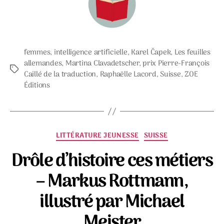
femmes
,
intelligence artificielle
,
Karel Čapek
,
Les feuilles
allemandes
,
Martina Clavadetscher
,
prix Pierre-François
Étiquettes
Caillé de la traduction
,
Raphaëlle Lacord
,
Suisse
,
ZOE
Éditions
Catégories
LITTÉRATURE JEUNESSE
SUISSE
Drôle d’histoire ces métiers
– Markus Rottmann,
illustré par Michael
Meister