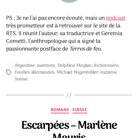
PS : Je ne l’ai pas encore écouté, mais un
podcast
très prometteur est à retrouver sur le site de la
RTS. Il réunit l’auteur, sa traductrice et Geremia
Cometti, l’anthropologue qui a signé la
passionnante postface de
Terres de feu
.
Argentine
,
aventure
,
Delphine Meylan
,
dictionnaire
,
Feuilles allemandes
,
Michael Hugentobler
,
nazisme
,
Étiquettes
Suisse
Catégories
ROMANS
SUISSE
Escarpées – Marlène