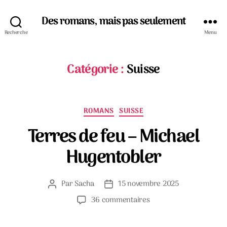
Des romans, mais pas seulement
Recherche
Menu
Catégorie :
Suisse
Catégories
ROMANS
SUISSE
Terres de feu – Michael
Hugentobler
Par
Sacha
15 novembre 2025
Auteur
Date
de
de
sur
36 commentaires
l’article
l’article
Terres
de