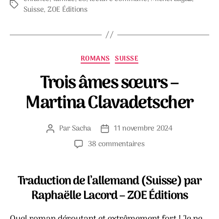
Étiquettes
Suisse
,
ZOE Éditions
Catégories
ROMANS
SUISSE
Trois âmes sœurs –
Martina Clavadetscher
Par
Sacha
11 novembre 2024
Auteur
Date
de
de
sur
38 commentaires
l’article
l’article
Trois
âmes
sœurs
Traduction de l’allemand (Suisse) par
–
Raphaëlle Lacord – ZOE Éditions
Martina
Clavadetscher