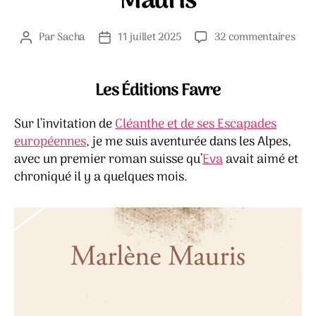
Mauris
sur
Par
Sacha
11 juillet 2025
32 commentaires
Auteur
Date
Esca
de
de
–
l’article
l’article
Mar
Les Éditions Favre
Mau
Sur l’invitation de
Cléanthe et de ses Escapades
européennes
, je me suis aventurée dans les Alpes,
avec un premier roman suisse qu’
Eva
avait aimé et
chroniqué il y a quelques mois.