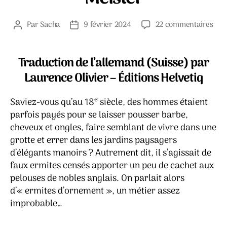
sur
Par
Sacha
9 février 2024
22 commentaires
Auteur
Date
Drô
de
de
d’hi
l’article
l’article
ces
Traduction de l’allemand (Suisse) par
mét
Laurence Olivier – Éditions Helvetiq
–
Mar
e
Saviez-vous qu’au 18
siècle, des hommes étaient
Rot
illu
parfois payés pour se laisser pousser barbe,
par
cheveux et ongles, faire semblant de vivre dans une
Mic
grotte et errer dans les jardins paysagers
Mei
d’élégants manoirs ? Autrement dit, il s’agissait de
faux ermites censés apporter un peu de cachet aux
pelouses de nobles anglais. On parlait alors
d’« ermites d’ornement », un métier assez
improbable…