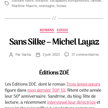
Éditions Favre
,
enfance
,
Escapades européennes
,
famille
,
Étiquettes
Marlène Mauris
,
montagne
,
Suisse
Catégories
ROMANS
SUISSE
Sans Silke – Michel Layaz
sur
Par
Sacha
2 juin 2025
37 commentaires
Auteur
Date
Sans
de
de
Silke
l’article
l’article
–
Éditions ZOÉ
Miche
Layaz
Les Éditions ZOÉ, dont le roman
Trois âmes sœurs
figure dans
mon dernier TOP 10
, fêtent cette année
e
leur 50
anniversaire. Sandrine, du blog Tête de
lecture, a récemment
interviewé leur directrice
et