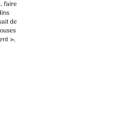
, faire
ichael
eister
dins
sait de
louses
ent »,