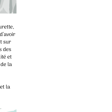
rette,
d’avoir
t sur
s des
ité et
 de la
et la