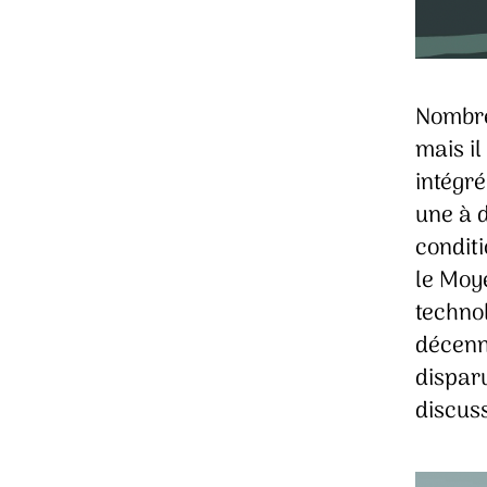
Nombre
mais il
intégré
une à 
conditi
le Moye
technol
décenni
disparu
discus