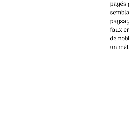
payés p
semblan
paysage
faux e
de nobl
un mét