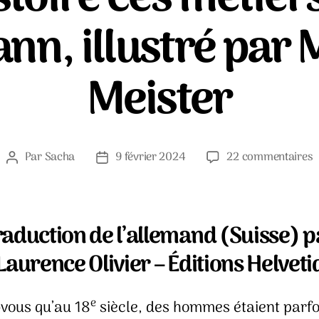
nn, illustré par 
Meister
s
Par
Sacha
9 février 2024
22 commentaires
Auteur
Date
D
de
de
d
l’article
l’article
c
m
raduction de l’allemand (Suisse) p
–
Laurence Olivier – Éditions Helveti
M
R
i
e
-vous qu’au 18
siècle, des hommes étaient parfo
p