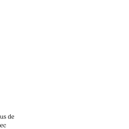
lus de
vec