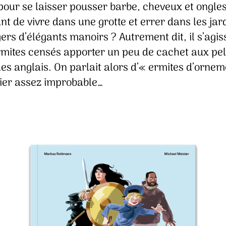
our se laisser pousser barbe, cheveux et ongles
M
M
t de vivre dans une grotte et errer dans les jar
rs d’élégants manoirs ? Autrement dit, il s’agis
rmites censés apporter un peu de cachet aux pe
es anglais. On parlait alors d’« ermites d’ornem
ier assez improbable…