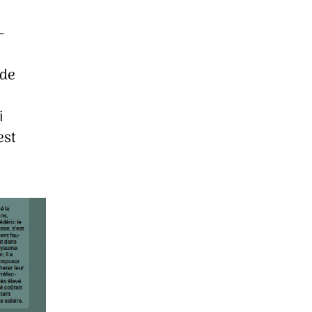
-
 de
i
est