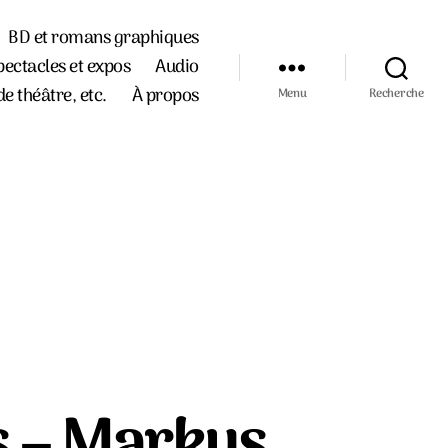
BD et romans graphiques
pectacles et expos
Audio
de théâtre, etc.
À propos
Menu
Recherche
rs – Markus