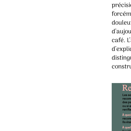
précis
forcém
douleu
d’aujou
café. L
d’expli
disting
constr