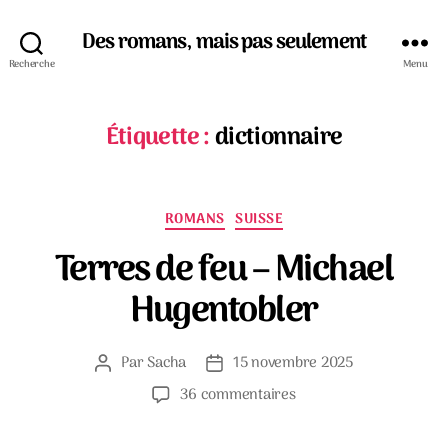
Des romans, mais pas seulement
Recherche
Menu
Étiquette :
dictionnaire
Catégories
ROMANS
SUISSE
Terres de feu – Michael
Hugentobler
Par
Sacha
15 novembre 2025
Auteur
Date
de
de
sur
36 commentaires
l’article
l’article
Terres
de