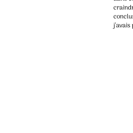
craind
conclus
j’avais