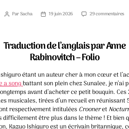
su
Par
Sacha
19 juin 2026
29 commentaires
Auteur
Date
D
de
de
no
l’article
l’article
mu
–
Traduction de l’anglais par Anne
K
Rabinovitch – Folio
Is
shiguro étant un auteur cher à mon cœur et l’act
e a song
battant son plein chez Sunalee, je n’ai 
longtemps avant d’acheter ce petit bouquin. Ces 
es musicales, tirées d’un recueil en réunissant 
sont respectivement intitulées
Crooner
et
Noctur
 difficilement être plus dans le thème ! Et bien 
n, Kazuo Ishiguro est un écrivain britannique, c