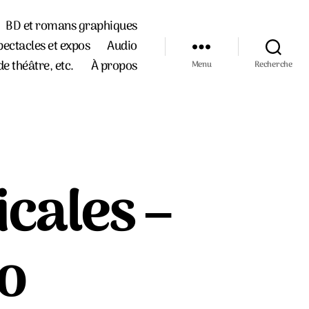
BD et romans graphiques
pectacles et expos
Audio
de théâtre, etc.
À propos
Menu
Recherche
cales –
o