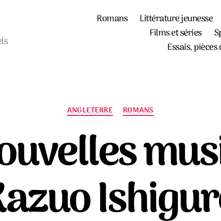
Romans
Littérature jeunesse
Films et séries
S
els
Essais, pièces 
Catégories
ANGLETERRE
ROMANS
ouvelles musi
Kazuo Ishigur