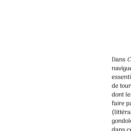
Dans
C
navigue
essent
de tour
dont le
faire p
(litté
gondole
dans ce