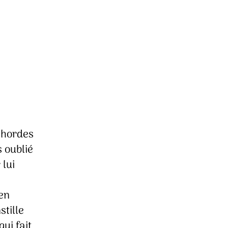
 hordes
s oublié
 lui
en
stille
ui fait