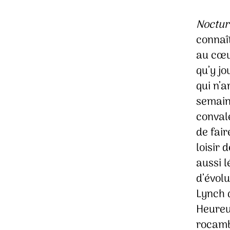
Noctur
connaî
au cœ
qu’y j
qui n’a
semaine
conval
de fair
loisir 
aussi l
d’évol
Lynch 
Heureu
rocamb