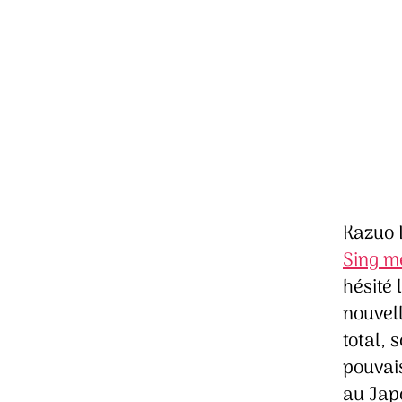
Kazuo I
Sing m
hésité 
nouvell
total, 
pouvais
au Japo