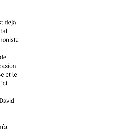
t déjà
ital
honiste
 de
casion
e et le
ici
t
 David
m’a