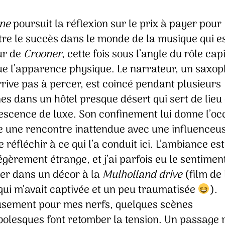
ne
poursuit la réflexion sur le prix à payer pour
tre le succès dans le monde de la musique qui es
ur de
Crooner
, cette fois sous l’angle du rôle cap
oue l’apparence physique. Le narrateur, un saxop
rrive pas à percer, est coincé pendant plusieurs
s dans un hôtel presque désert qui sert de lieu
escence de luxe. Son confinement lui donne l’oc
e une rencontre inattendue avec une influenceus
de réfléchir à ce qui l’a conduit ici. L’ambiance est 
égèrement étrange, et j’ai parfois eu le sentimen
uer dans un décor à la
Mulholland drive
(film de
qui m’avait captivée et un peu traumatisée
).
sement pour mes nerfs, quelques scènes
olesques font retomber la tension. Un passage 