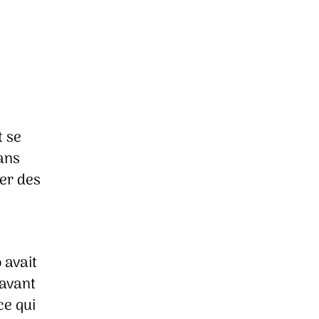
t se
sans
éer des
 avait
 avant
ce qui