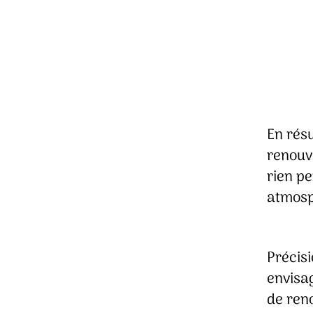
En résu
renouve
rien pe
atmosp
Précisi
envisa
de reno