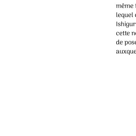
même f
lequel 
Ishigur
cette 
de pos
auxque