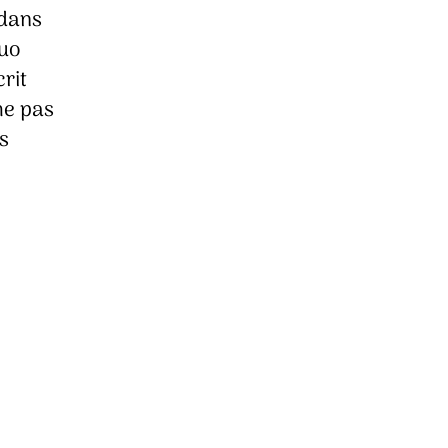
 dans
zuo
rit
he pas
s