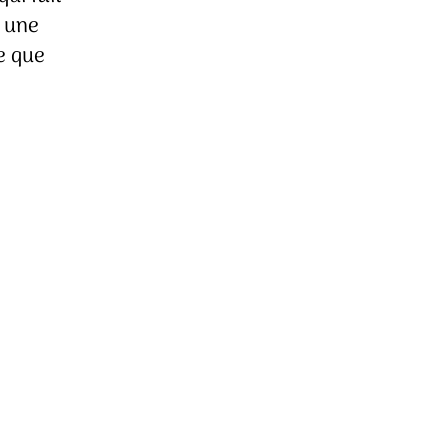
r une
e que