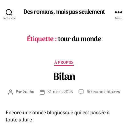
Des romans, mais pas seulement
Recherche
Menu
Étiquette :
tour du monde
Catégories
À PROPOS
Bilan
sur
Par
Sacha
31 mars 2026
60 commentaires
Auteur
Date
Bila
de
de
l’article
l’article
Encore une année bloguesque qui est passée à
toute allure !