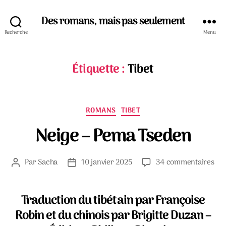
Des romans, mais pas seulement
Recherche
Menu
Étiquette :
Tibet
Catégories
ROMANS
TIBET
Neige – Pema Tseden
sur
Par
Sacha
10 janvier 2025
34 commentaires
Auteur
Date
Nei
de
de
–
l’article
l’article
Pe
Traduction du tibétain par Françoise
Tse
Robin et du chinois par Brigitte Duzan –