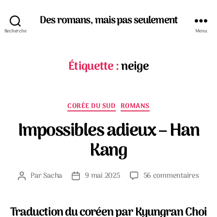
Des romans, mais pas seulement
Recherche
Menu
Étiquette :
neige
Catégories
CORÉE DU SUD
ROMANS
Impossibles adieux – Han
Kang
sur
Par
Sacha
9 mai 2025
56 commentaires
Auteur
Date
Impos
de
de
adieu
l’article
l’article
–
Traduction du coréen par Kyungran Choi