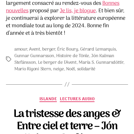
largement consacré au rendez-vous des
Bonnes
nouvelles
proposé par
Je lis, je blogue
. Et bien sûr,
je continuerai à explorer la littérature européenne
et mondiale tout au long de 2024. Bonne fin
d’année et à très bientôt !
amour
,
Avent
,
berger
,
Éric Boury
,
Gérard Lemarquis
,
Gunnar Gunnarsson
,
Histoire de Tönle
,
Jόn Kalman
Étiquettes
Stefánsson
,
Le berger de l'Avent
,
María S. Gunnarsdόttir
,
Mario Rigoni Stern
,
neige
,
Noël
,
solidarité
Catégories
ISLANDE
LECTURES AUDIO
La tristesse des anges &
Entre ciel et terre – Jón