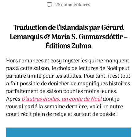
de
de
sur
25 commentaires
l’article
l’article
Le
berger
de
Traduction de l’islandais par Gérard
l’Avent
Lemarquis & María S. Gunnarsdόttir –
–
Éditions Zulma
Gunnar
Gunnarsson
Hors romances et cosy mysteries qui ne manquent
pas à cette saison, le choix de lectures de Noël peut
paraître limité pour les adultes. Pourtant, il est tout
à fait possible de dénicher de magnifiques histoires
parfaitement de saison pour les moins jeunes.
Après
D’autres étoiles, un conte de Noël
dont je
vous ai parlé la semaine dernière, voici un autre
court récit plein de neige et surtout de poésie !