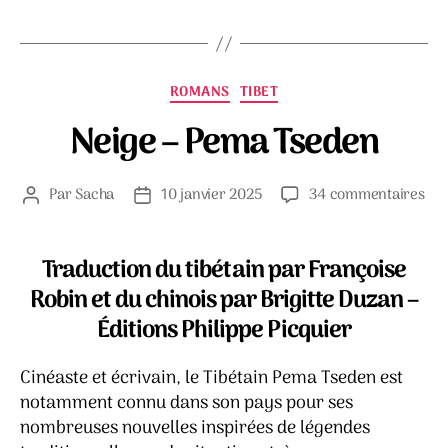
Catégories
ROMANS
TIBET
Neige – Pema Tseden
sur
Par
Sacha
10 janvier 2025
34 commentaires
Auteur
Date
Nei
de
de
–
l’article
l’article
Pe
Traduction du tibétain par Françoise
Tse
Robin et du chinois par Brigitte Duzan –
Éditions Philippe Picquier
Cinéaste et écrivain, le Tibétain Pema Tseden est
notamment connu dans son pays pour ses
nombreuses nouvelles inspirées de légendes