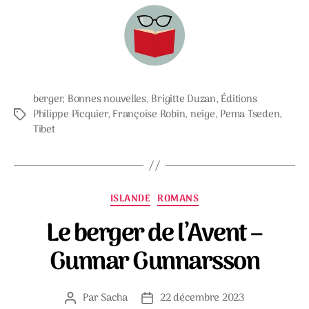
berger
,
Bonnes nouvelles
,
Brigitte Duzan
,
Éditions
Philippe Picquier
,
Françoise Robin
,
neige
,
Pema Tseden
,
Étiquettes
Tibet
Catégories
ISLANDE
ROMANS
Le berger de l’Avent –
Gunnar Gunnarsson
Par
Sacha
22 décembre 2023
Auteur
Date