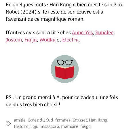
En quelques mots : Han Kang a bien mérité son Prix
Nobel (2024) si le reste de son œuvre est à
l’avenant de ce magnifique roman.
D’autres avis sont à lire chez
Anne-Yès
,
Sunalee
,
Jostein
,
Fanja
,
Wodka
et
Electra
.
PS : Un grand merci à A. pour ce cadeau, une fois
de plus très bien choisi !
amitié
,
Corée du Sud
,
femmes
,
Grasset
,
Han Kang
,
Étiquettes
Histoire
,
Jeju
,
massacre
,
mémoire
,
neige