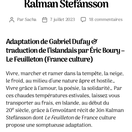
Kalman Stefánsson
sur
Par
Sacha
7 juillet 2023
18 commentaires
Auteur
Date
La
de
de
trist
l’article
l’article
des
Adaptation de Gabriel Dufay &
ange
traduction de l’islandais par Éric Boury –
&
Le Feuilleton (France culture)
Entr
ciel
et
Vivre, marcher et ramer dans la tempête, la neige,
terr
le froid, au milieu d’une nature âpre et hostile…
–
Vivre grâce à l’amour, la poésie, la solidarité… Par
Jón
ces chaudes températures estivales, laissez vous
Kalm
transporter au frais, en Islande, au début du
Stef
e
20
siècle, grâce à l’envoûtant récit de Jón Kalman
Stefánsson dont
Le Feuilleton
de France culture
propose une somptueuse adaptation.