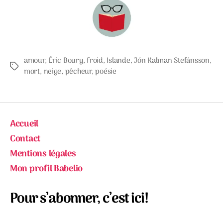
amour
,
Éric Boury
,
froid
,
Islande
,
Jón Kalman Stefánsson
,
Étiquettes
mort
,
neige
,
pêcheur
,
poésie
Accueil
Contact
Mentions légales
Mon profil Babelio
Pour s’abonner, c’est ici!