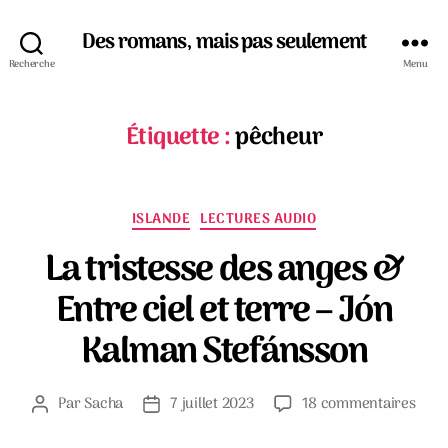
Des romans, mais pas seulement
Recherche
Menu
Étiquette :
pêcheur
Catégories
ISLANDE
LECTURES AUDIO
La tristesse des anges &
Entre ciel et terre – Jón
Kalman Stefánsson
sur
Par
Sacha
7 juillet 2023
18 commentaires
Auteur
Date
La
de
de
trist