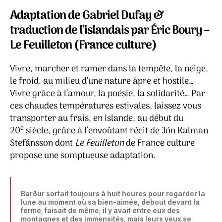
l’article
l’article
des
Adaptation de Gabriel Dufay &
ange
traduction de l’islandais par Éric Boury –
&
Le Feuilleton (France culture)
Entr
ciel
et
Vivre, marcher et ramer dans la tempête, la neige,
terr
le froid, au milieu d’une nature âpre et hostile…
–
Vivre grâce à l’amour, la poésie, la solidarité… Par
Jón
ces chaudes températures estivales, laissez vous
Kalm
transporter au frais, en Islande, au début du
Stef
e
20
siècle, grâce à l’envoûtant récit de Jón Kalman
Stefánsson dont
Le Feuilleton
de France culture
propose une somptueuse adaptation.
Barður sortait toujours à huit heures pour regarder la
lune au moment où sa bien-aimée, debout devant la
ferme, faisait de même, il y avait entre eux des
montagnes et des immensités, mais leurs yeux se