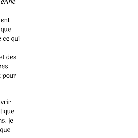
erine
,
ment
 que
e ce qui
et des
nes
« pour
vrir
clique
s, je
 que