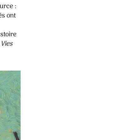
urce :
és ont
stoire
D
Vies