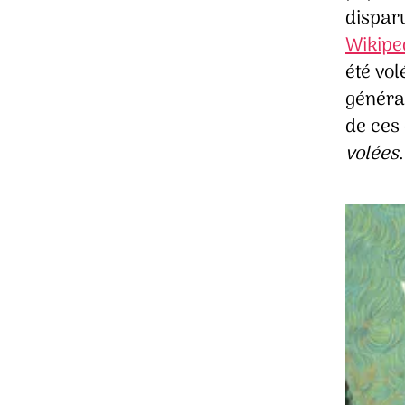
dispar
Wikipe
été vol
général
de ces
volées
.