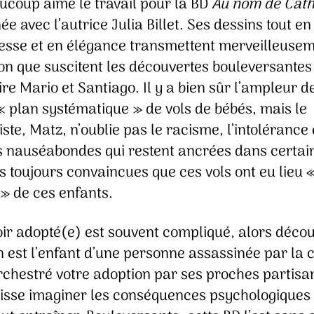
aucoup aimé le travail pour la BD
Au nom de Cath
ée avec l’autrice Julia Billet. Ses dessins tout en
tesse et en élégance transmettent merveilleuse
ion que suscitent les découvertes bouleversantes
ire Mario et Santiago. Il y a bien sûr l’ampleur d
« plan systématique » de vols de bébés, mais le
ste, Matz, n’oublie pas le racisme, l’intolérance 
s nauséabondes qui restent ancrées dans certai
s toujours convaincues que ces vols ont eu lieu 
 » de ces enfants.
oir adopté(e) est souvent compliqué, alors décou
n est l’enfant d’une personne assassinée par la 
rchestré votre adoption par ses proches partisan
aisse imaginer les conséquences psychologiques