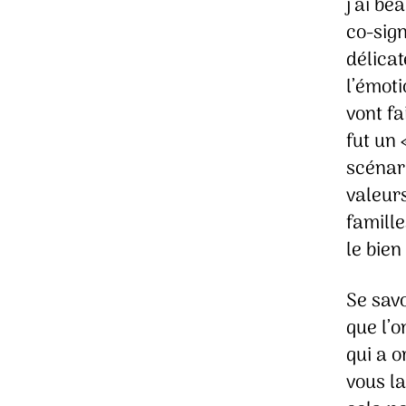
j’ai be
co-sign
délica
l’émot
vont fa
fut un 
scénari
valeur
famille
le bien
Se sav
que l’o
qui a o
vous l