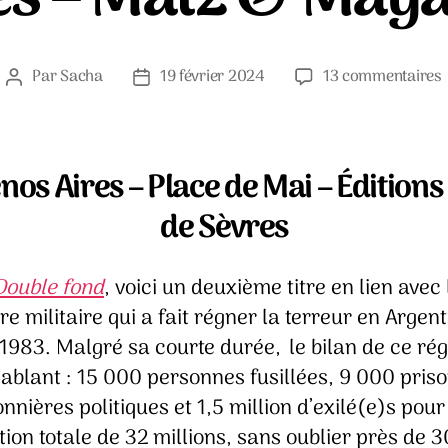
Par
Sacha
19 février 2024
13 commentaires
Auteur
Date
V
de
de
v
l’article
l’article
nos Aires – Place de Mai – Éditions
de Sèvres
Double fond
, voici un deuxième titre en lien avec 
re militaire qui a fait régner la terreur en Argen
 1983. Malgré sa courte durée, le bilan de ce ré
ablant : 15 000 personnes fusillées, 9 000 pris
onnières politiques et 1,5 million d’exilé(e)s pou
ion totale de 32 millions, sans oublier près de 