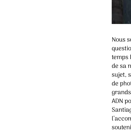
Nous s
questi
temps l
de sa 
sujet, 
de pho
grands-
ADN po
Santia
l’acco
souteni