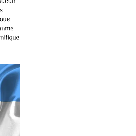
 aucun
s
joue
comme
gnifique