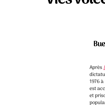
Bue
Après
dictatu
1976 à
est acc
et pris
populat