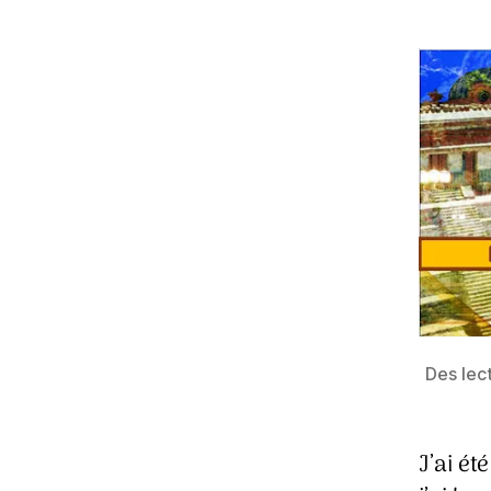
Des lec
J’ai ét