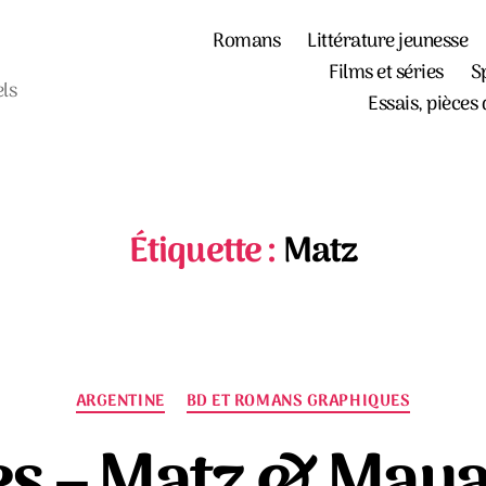
Romans
Littérature jeunesse
Films et séries
S
els
Essais, pièces 
Étiquette :
Matz
Catégories
ARGENTINE
BD ET ROMANS GRAPHIQUES
es – Matz & May