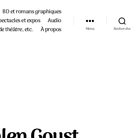
BD et romans graphiques
pectacles et expos
Audio
de théâtre, etc.
À propos
Menu
Recherche
alen Goust