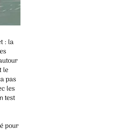
 : la
ues
 autour
 le
 a pas
c les
n test
ié pour