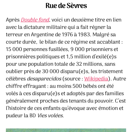
Mat
Rue de Sèvres
&
May
Après
Double fond
, voici un deuxième titre en lien
Gou
avec la dictature militaire qui a fait régner la
terreur en Argentine de 1976 à 1983. Malgré sa
courte durée, le bilan de ce régime est accablant :
15 000 personnes fusillées, 9 000 prisonniers et
prisonnières politiques et 1,5 million d’exilé(e)s
pour une population totale de 32 millions, sans
oublier près de 30 000 disparu(e)s, les tristement
célèbres
desaparecidos
(source :
Wikipedia
). Autre
chiffre effrayant : au moins 500 bébés ont été
volés à ces disparu(e)s et adoptés par des familles
généralement proches des tenants du pouvoir. C’est
l’histoire de ces enfants qu’évoque avec émotion et
pudeur la BD
Vies volées
.