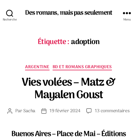
Des romans, mais pas seulement
Recherche
Menu
Étiquette :
adoption
Catégories
ARGENTINE
BD ET ROMANS GRAPHIQUES
Vies volées – Matz &
Mayalen Goust
sur
Par
Sacha
19 février 2024
13 commentaires
Auteur
Date
Vie
de
de
vol
l’article
l’article
–
Buenos Aires – Place de Mai – Éditions