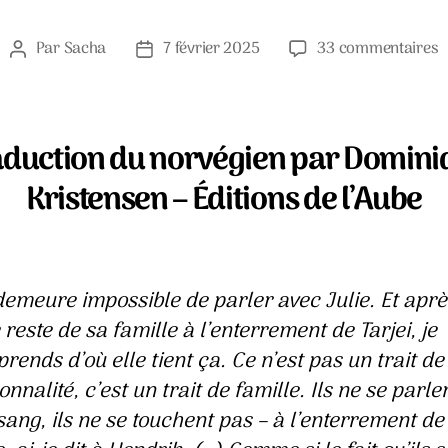
s
Par
Sacha
7 février 2025
33 commentaires
Auteur
Date
T
de
de
l
l’article
l’article
m
v
aduction du norvégien par Domini
r
Kristensen – Éditions de l’Aube
c
s
–
H
F
 demeure impossible de parler avec Julie. Et aprè
 reste de sa famille à l’enterrement de Tarjei, je
rends d’où elle tient ça. Ce n’est pas un trait de
nnalité, c’est un trait de famille. Ils ne se parle
sang, ils ne se
touchent
pas – à l’enterrement de