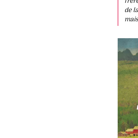
frère
de l
mais