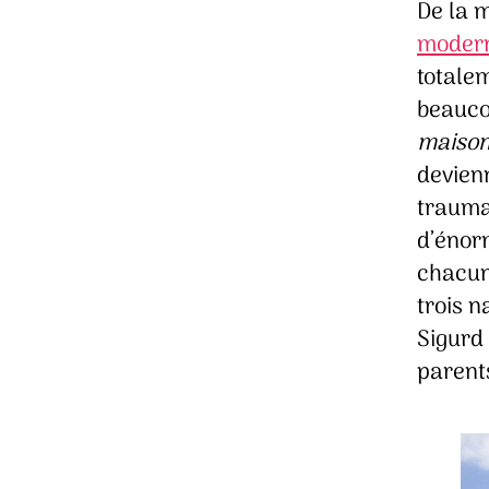
De la 
moder
totalem
beauco
maiso
devien
traumat
d’énor
chacun
trois n
Sigurd 
parents