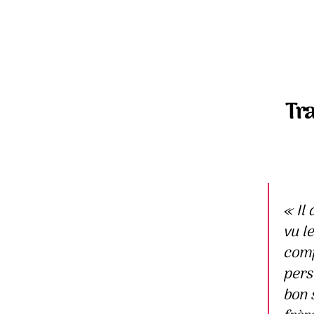
Tr
« Il
vu le
comp
perso
bon 