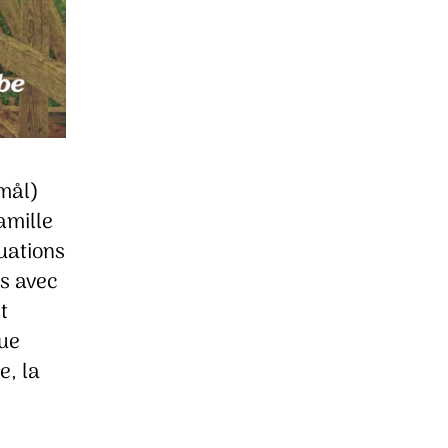
kmål)
amille
tuations
es avec
t
que
e, la