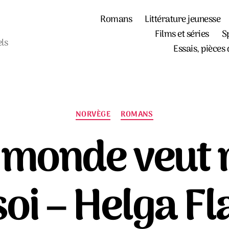
Romans
Littérature jeunesse
Films et séries
S
els
Essais, pièces 
Catégories
NORVÈGE
ROMANS
e monde veut 
soi – Helga Fl