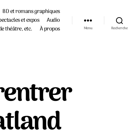
BD et romans graphiques
pectacles et expos
Audio
de théâtre, etc.
À propos
Menu
Recherche
rentrer
atland