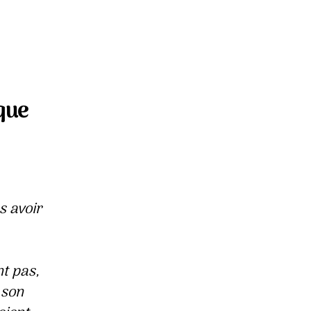
ur
out
e
onde
eut
que
entrer
hez
oi
elga
latland
s avoir
nt pas,
 son