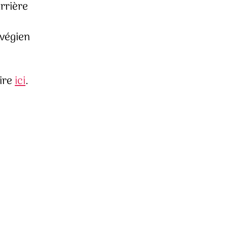
arrière
rvégien
lire
ici
.