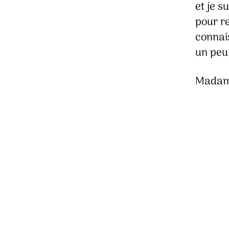
et je s
pour r
connai
un peu
Madame 