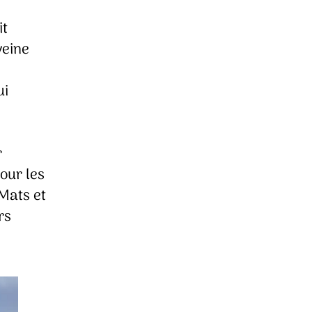
it
veine
ui
r
our les
 Mats et
rs