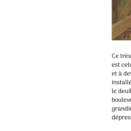
Ce trè
est cel
et à de
install
le deui
bouleve
grandir
dépress