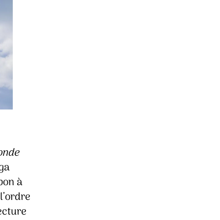
onde
lga
bon à
l’ordre
ecture