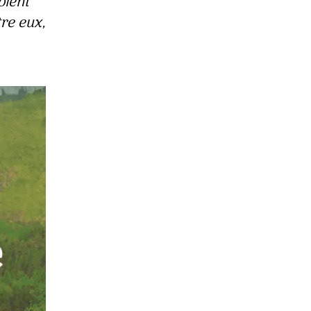
oient
tre eux,