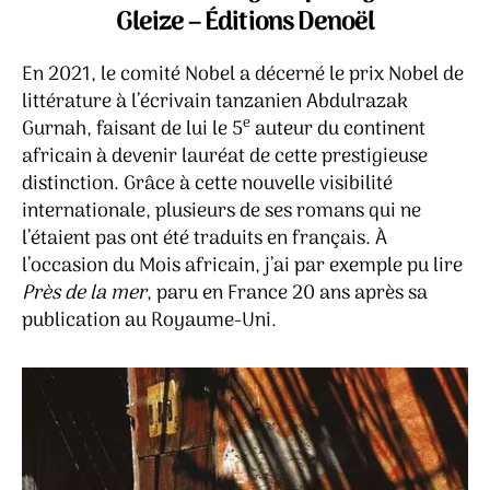
me
Gleize – Éditions Denoël
–
Ab
En 2021, le comité Nobel a décerné le prix Nobel de
Gu
littérature à l’écrivain tanzanien Abdulrazak
e
Gurnah, faisant de lui le 5
auteur du continent
africain à devenir lauréat de cette prestigieuse
distinction. Grâce à cette nouvelle visibilité
internationale, plusieurs de ses romans qui ne
l’étaient pas ont été traduits en français. À
l’occasion du Mois africain, j’ai par exemple pu lire
Près de la mer
, paru en France 20 ans après sa
publication au Royaume-Uni.