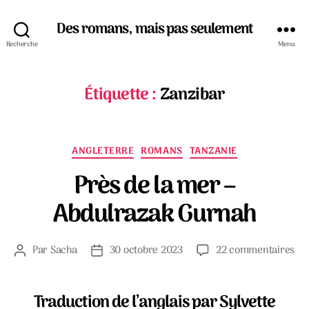
Des romans, mais pas seulement
Recherche
Menu
Étiquette :
Zanzibar
Catégories
ANGLETERRE
ROMANS
TANZANIE
Près de la mer –
Abdulrazak Gurnah
su
Par
Sacha
30 octobre 2023
22 commentaires
Auteur
Date
Prè
de
de
de
l’article
l’article
la
Traduction de l’anglais par Sylvette