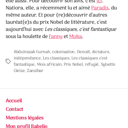
elle aussi. Pour découvrir son avis, c’est
ici
.
Natiora, elle, a récemment lu et aimé
Paradis
, du
même auteur. Et pour (re)découvrir d’autres
lauréat(e)s du prix Nobel de littérature, c’est
aujourd’hui avec
Les classiques, c’est fantastique
sous la houlette de
Fanny
et
Moka
.
Abdulrazak Gurnah
,
colonisation
,
Denoël
,
dictature
,
indépendance
,
Les classiques
,
Les classiques c'est
Étiquettes
fantastique
,
Mois africain
,
Prix Nobel
,
réfugié
,
Sylvette
Gleize
,
Zanzibar
Accueil
Contact
Mentions légales
Mon profil Babelio