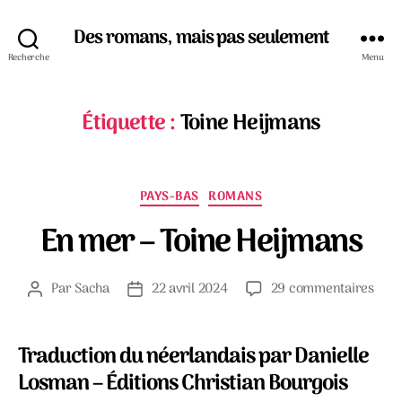
Des romans, mais pas seulement
Recherche
Menu
Étiquette :
Toine Heijmans
Catégories
PAYS-BAS
ROMANS
En mer – Toine Heijmans
sur
Par
Sacha
22 avril 2024
29 commentaires
Auteur
Date
En
de
de
mer
l’article
l’article
–
Traduction du néerlandais par Danielle
Toin
Losman – Éditions Christian Bourgois
Heij