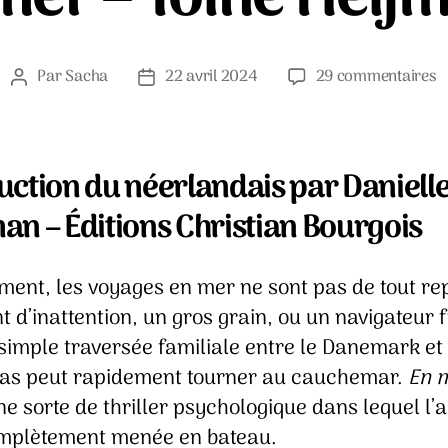
s
Par
Sacha
22 avril 2024
29 commentaires
Auteur
Date
E
de
de
m
l’article
l’article
–
T
uction du néerlandais par Daniell
H
an – Éditions Christian Bourgois
ment, les voyages en mer ne sont pas de tout re
d’inattention, un gros grain, ou un navigateur f
simple traversée familiale entre le Danemark et 
as peut rapidement tourner au cauchemar.
En 
ne sorte de thriller psychologique dans lequel l’
mplètement menée en bateau.