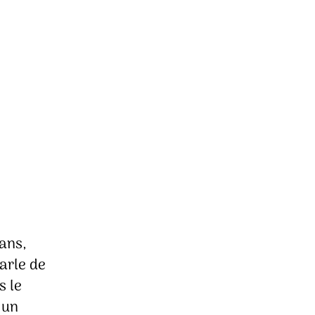
 ans,
arle de
s le
 un