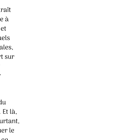
raît
e à
 et
uels
ales,
rt sur
t
r
 du
Et là,
urtant,
uer le