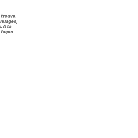
 trouve.
x nuages,
. À ta
e façon