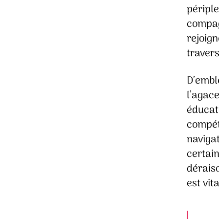
périple
compag
rejoig
travers
D’emblé
l’agac
éducati
compét
naviga
certain
déraiso
est vita