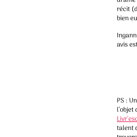
drame 
récit (
bien e
Ingannm
avis es
PS : U
l’obje
Livr’e
talent 