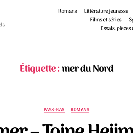
Romans
Littérature jeunesse
Films et séries
S
els
Essais, pièces 
Étiquette :
mer du Nord
Catégories
PAYS-BAS
ROMANS
mer – Toine Heij