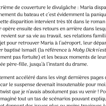
trième de couverture le divulgâche : Maria dispa
nement du bateau et c’est évidemment la paniqu
ette disparition intervient très tôt dans le roman
r opère ensuite des retours en arrière dans lesq
revient sur sa vie au travail, ses relations famili
jet pour retrouver Maria à l’aéroport, leur dépa
ier baptisé Ismaël (la référence à
Moby Dick
n’es
ment pas fortuite) et les beaux moments de leu
ée père-fille, jusqu’à l’instant du drame.
rtement accéléré dans les vingt dernières pages
car le suspense devenait insoutenable pour moi. 
 twist que je n’avais absolument pas vu venir ! Po
 imaginé tout un tas de scénarios pouvant expliq