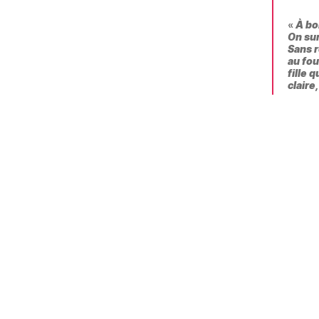
«
À bor
On sur
Sans r
au fou
fille 
claire