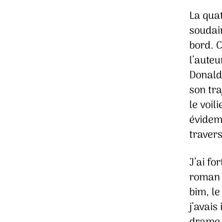
La qua
soudai
bord. C
l’auteu
Donald 
son tra
le voil
évidem
travers
J’ai fo
roman 
bim, le
j’avais