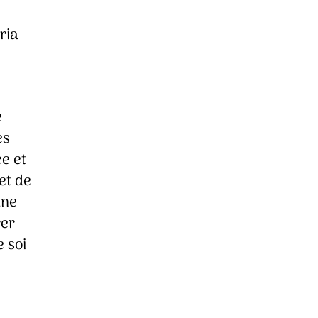
ria
e
es
ce et
et de
une
rer
e soi