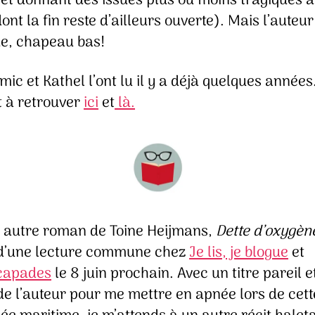
et donnant des issues plus ou moins tragiques à
dont la fin reste d’ailleurs ouverte). Mais l’auteu
ue, chapeau bas!
ic et Kathel l’ont lu il y a déjà quelques années
t à retrouver
ici
et
là.
n autre roman de Toine Heijmans,
Dette d’oxygèn
t d’une lecture commune chez
Je lis, je blogue
et
scapades
le 8 juin prochain. Avec un titre pareil et
de l’auteur pour me mettre en apnée lors de cett