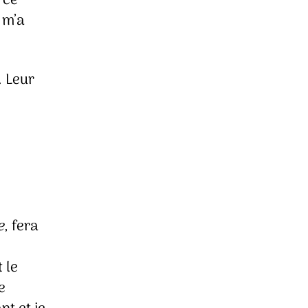
 ce
r m’a
. Leur
e
, fera
 le
e