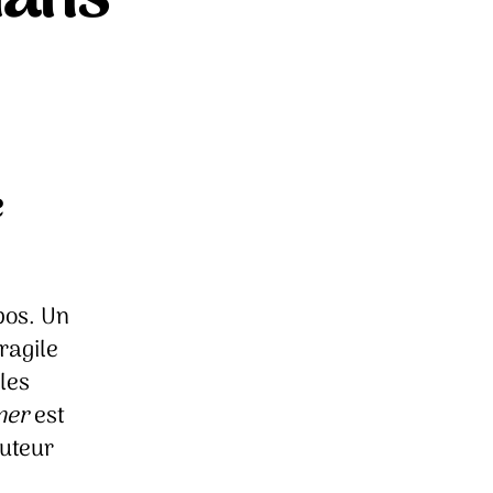
ur
n
er
oine
e
eijmans
pos. Un
ragile
les
mer
est
auteur