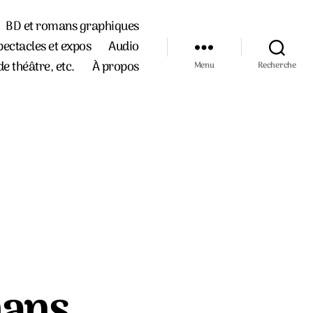
BD et romans graphiques
pectacles et expos
Audio
de théâtre, etc.
À propos
Menu
Recherche
mans