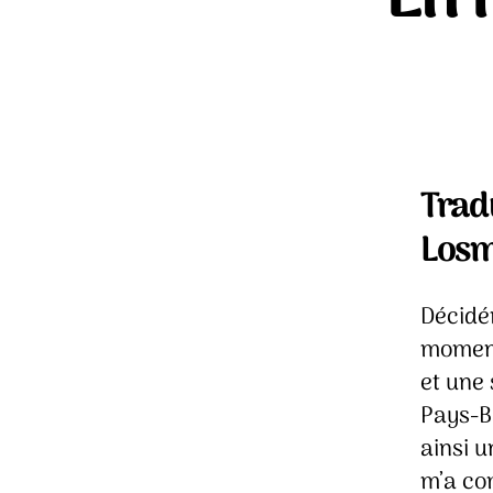
Trad
Losm
Décidé
moment 
et une 
Pays-B
ainsi u
m’a co