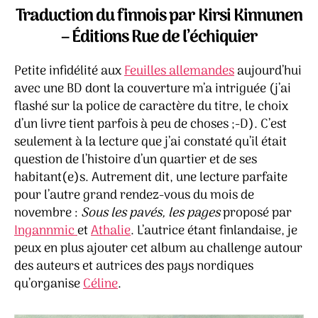
et
Traduction du finnois par Kirsi
Kinnunen
Annikki
– Éditions Rue de l’échiquier
–
Tiitu
Petite infidélité aux
Feuilles allemandes
aujourd’hui
Takalo
avec une BD dont la couverture m’a intriguée (j’ai
flashé sur la police de caractère du titre, le choix
d’un livre tient parfois à peu de choses ;-D). C’est
seulement à la lecture que j’ai constaté qu’il était
question de l’histoire d’un quartier et de ses
habitant(e)s. Autrement dit, une lecture parfaite
pour l’autre grand rendez-vous du mois de
novembre :
Sous les pavés, les pages
proposé par
Ingannmic
et
Athalie
. L’autrice étant finlandaise, je
peux en plus ajouter cet album au challenge autour
des auteurs et autrices des pays nordiques
qu’organise
Céline
.