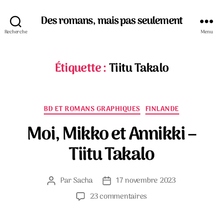
Des romans, mais pas seulement
Recherche
Menu
Étiquette :
Tiitu Takalo
Catégories
BD ET ROMANS GRAPHIQUES
FINLANDE
Moi, Mikko et Annikki –
Tiitu Takalo
Par
Sacha
17 novembre 2023
Auteur
Date
de
de
sur
23 commentaires
l’article
l’article
Moi,
Mikko