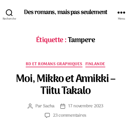
Des romans, mais pas seulement
Recherche
Menu
Étiquette :
Tampere
Catégories
BD ET ROMANS GRAPHIQUES
FINLANDE
Moi, Mikko et Annikki –
Tiitu Takalo
Par
Sacha
17 novembre 2023
Auteur
Date
de
de
sur
23 commentaires
l’article
l’article
Moi,
Mikko