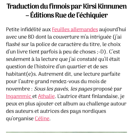
et
Traduction du finnois par Kirsi
Kinnunen
Annikki
– Éditions Rue de l’échiquier
–
Tiitu
Petite infidélité aux
Feuilles allemandes
aujourd’hui
Takalo
avec une BD dont la couverture m’a intriguée (j’ai
flashé sur la police de caractère du titre, le choix
d’un livre tient parfois à peu de choses ;-D). C’est
seulement à la lecture que j’ai constaté qu’il était
question de l’histoire d’un quartier et de ses
habitant(e)s. Autrement dit, une lecture parfaite
pour l’autre grand rendez-vous du mois de
novembre :
Sous les pavés, les pages
proposé par
Ingannmic
et
Athalie
. L’autrice étant finlandaise, je
peux en plus ajouter cet album au challenge autour
des auteurs et autrices des pays nordiques
qu’organise
Céline
.