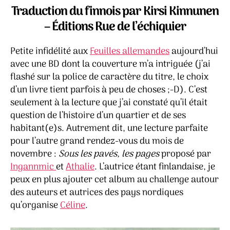
et
Traduction du finnois par Kirsi
Kinnunen
Annikki
– Éditions Rue de l’échiquier
–
Tiitu
Petite infidélité aux
Feuilles allemandes
aujourd’hui
Takalo
avec une BD dont la couverture m’a intriguée (j’ai
flashé sur la police de caractère du titre, le choix
d’un livre tient parfois à peu de choses ;-D). C’est
seulement à la lecture que j’ai constaté qu’il était
question de l’histoire d’un quartier et de ses
habitant(e)s. Autrement dit, une lecture parfaite
pour l’autre grand rendez-vous du mois de
novembre :
Sous les pavés, les pages
proposé par
Ingannmic
et
Athalie
. L’autrice étant finlandaise, je
peux en plus ajouter cet album au challenge autour
des auteurs et autrices des pays nordiques
qu’organise
Céline
.