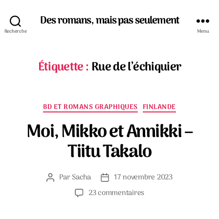
Des romans, mais pas seulement
Recherche
Menu
Étiquette :
Rue de l’échiquier
Catégories
BD ET ROMANS GRAPHIQUES
FINLANDE
Moi, Mikko et Annikki –
Tiitu Takalo
Par
Sacha
17 novembre 2023
Auteur
Date
de
de
sur
23 commentaires
l’article
l’article
Moi,
Mikko