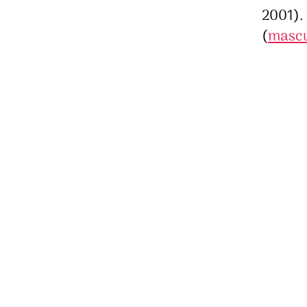
2001).
(
mascu