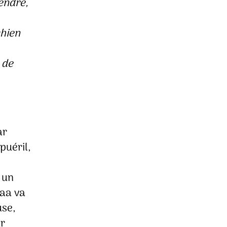
fendre,
chien
 de
ar
puéril,
 un
naa va
use,
ur