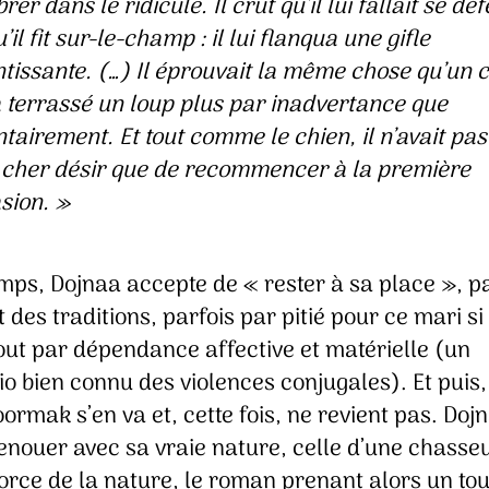
er dans le ridicule. Il crut qu’il lui fallait se dé
’il fit sur-le-champ : il lui flanqua une gifle
ntissante. (…) Il éprouvait la même chose qu’un 
a terrassé un loup plus par inadvertance que
ntairement. Et tout comme le chien, il n’avait pas
 cher désir que de recommencer à la première
sion.
»
mps, Dojnaa accepte de « rester à sa place », p
 des traditions, parfois par pitié pour ce mari si 
out par dépendance affective et matérielle (un
o bien connu des violences conjugales). Et puis,
oormak s’en va et, cette fois, ne revient pas. Doj
enouer avec sa vraie nature, celle d’une chasse
orce de la nature, le roman prenant alors un to