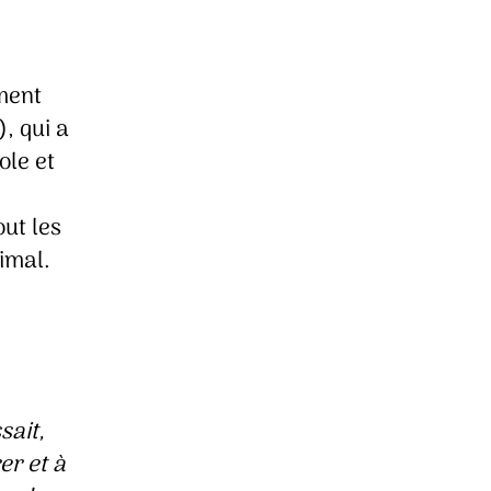
ment
, qui a
ole et
ut les
nimal.
sait,
er et à