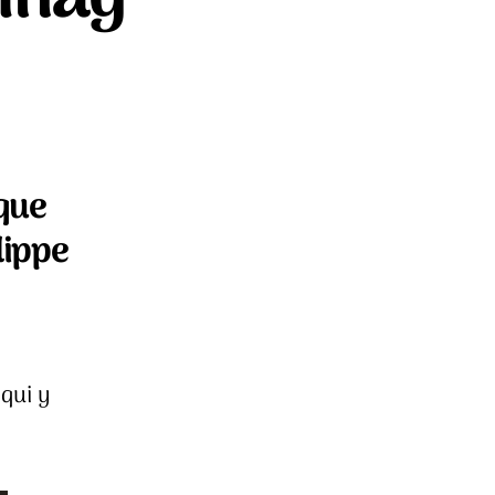
sur
Dojnaa
–
Galsan
Tschinag
que
ilippe
qui y