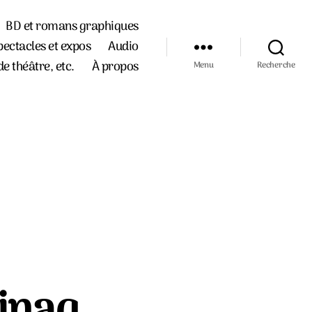
BD et romans graphiques
pectacles et expos
Audio
de théâtre, etc.
À propos
Menu
Recherche
hinag