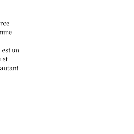
orce
femme
 est un
 et
’autant