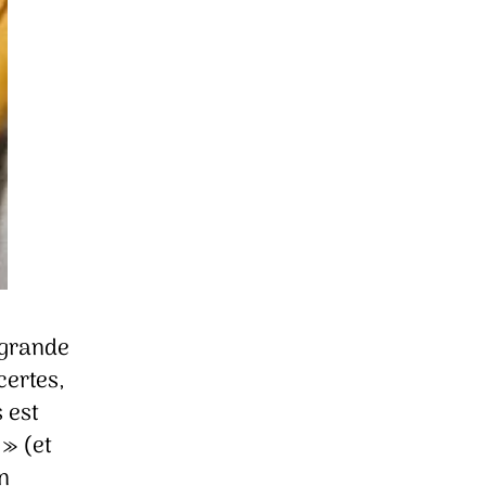
e grande
certes,
 est
 » (et
n