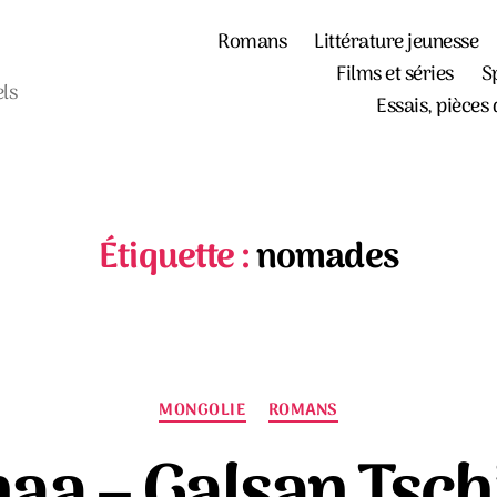
Romans
Littérature jeunesse
Films et séries
S
els
Essais, pièces 
Étiquette :
nomades
Catégories
MONGOLIE
ROMANS
aa – Galsan Tsc