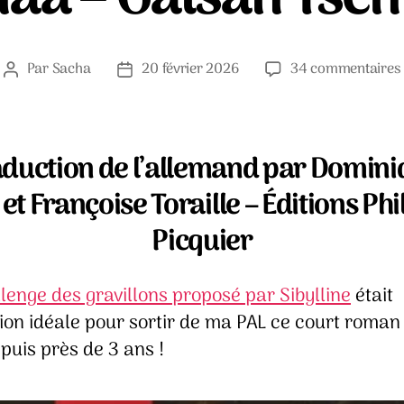
Par
Sacha
20 février 2026
34 commentaires
Auteur
Date
de
de
l’article
l’article
aduction de l’allemand par Domini
 et Françoise Toraille – Éditions Ph
Picquier
lenge des gravillons proposé par Sibylline
était
ion idéale pour sortir de ma PAL ce court roman 
puis près de 3 ans !