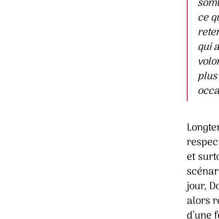
sombr
ce qu
rete
qui 
volo
plus
occa
Longte
respect
et surt
scénari
jour, D
alors r
d’une f