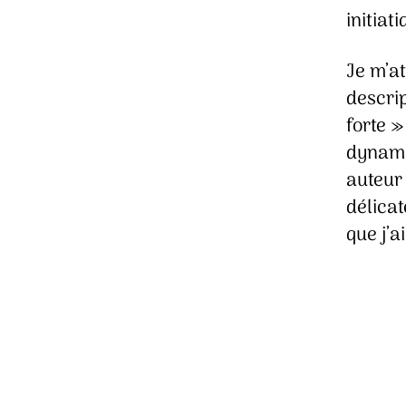
initiat
Je m’a
descri
forte »
dynami
auteur 
délica
que j’a