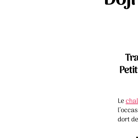
Tr
Petit
Le
chal
l’occas
dort de