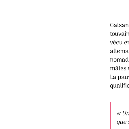
Galsan
touvain
vécu en
alleman
nomade,
mâles s
La pau
qualifi
«
Un
que 