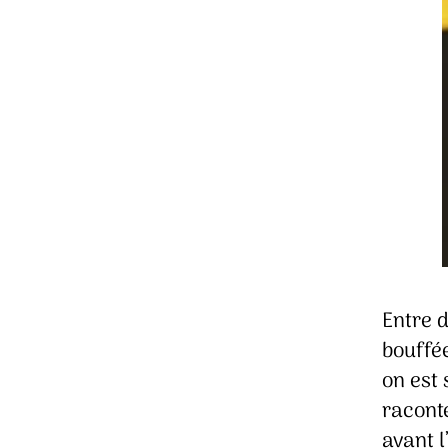
Entre 
bouffée
on est 
racont
avant l