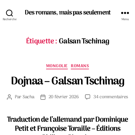
Des romans, mais pas seulement
Recherche
Menu
Étiquette :
Galsan Tschinag
Catégories
MONGOLIE
ROMANS
Dojnaa – Galsan Tschinag
sur
Par
Sacha
20 février 2026
34 commentaires
Auteur
Date
Doj
de
de
–
l’article
l’article
Gal
Traduction de l’allemand par Dominique
Tsc
Petit et Françoise Toraille – Éditions