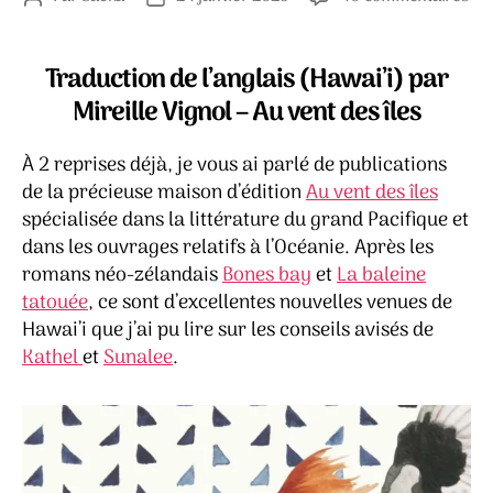
39
de
de
bo
l’article
l’article
rai
Traduction de l’anglais (Hawai’i) par
de
Mireille Vignol – Au vent des îles
tra
des
À 2 reprises déjà, je vous ai parlé de publications
obs
haw
de la précieuse maison d’édition
Au vent des îles
en
spécialisée dans la littérature du grand Pacifique et
beu
dans les ouvrages relatifs à l’Océanie. Après les
–
romans néo-zélandais
Bones bay
et
La baleine
Kri
tatouée
, ce sont d’excellentes nouvelles venues de
Kah
Hawai’i que j’ai pu lire sur les conseils avisés de
Kathel
et
Sunalee
.