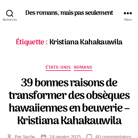
Des romans, mais pas seulement
Recherche
Menu
Étiquette :
Kristiana Kahakauwila
Catégories
ÉTATS-UNIS
ROMANS
39 bonnes raisons de
transformer des obsèques
hawaiiennes en beuverie –
Kristiana Kahakauwila
sur
Par
Sacha
24 janvier 2025
40 commentaires
Auteur
Date