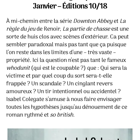
chass
Janvier – Éditions 10/18
–
Isabel
À mi-chemin entre la série
Downton Abbey
et
La
Coleg
règle du jeu
de Renoir,
La partie de chasse
est une
sorte de huis clos avec scènes d’extérieur. Ca peut
sembler paradoxal mais pas tant que ça puisque
l’on reste dans les limites d’une – très vaste –
propriété. Ici la question n’est pas tant le fameux
whodunit
(qui est le coupable ?) que : Qui sera la
victime et par quel coup du sort sera-t-elle
frappée ? Un scandale ? Un cinglant revers
amoureux ? Un tir intentionnel ou accidentel ?
Isabel Colegate s’amuse à nous faire envisager
toutes les hypothèses jusqu’au dénouement de ce
roman rythmé et
so british
.