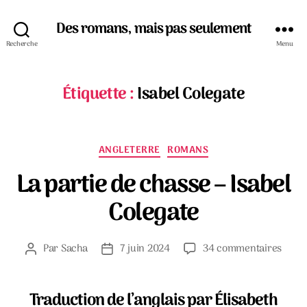
Des romans, mais pas seulement
Recherche
Menu
Étiquette :
Isabel Colegate
Catégories
ANGLETERRE
ROMANS
La partie de chasse – Isabel
Colegate
sur
Par
Sacha
7 juin 2024
34 commentaires
Auteur
Date
La
de
de
parti
l’article
l’article
de
Traduction de l’anglais par Élisabeth