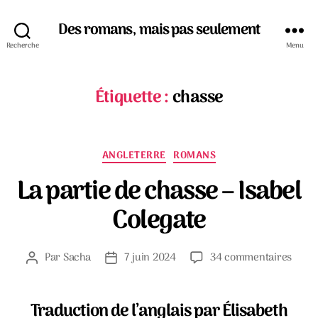
Des romans, mais pas seulement
Recherche
Menu
Étiquette :
chasse
Catégories
ANGLETERRE
ROMANS
La partie de chasse – Isabel
Colegate
sur
Par
Sacha
7 juin 2024
34 commentaires
Auteur
Date
La
de
de
parti
l’article
l’article
de
Traduction de l’anglais par Élisabeth