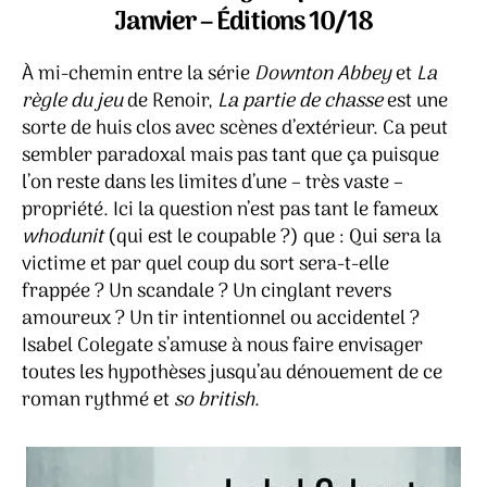
chass
Janvier – Éditions 10/18
–
Isabel
À mi-chemin entre la série
Downton Abbey
et
La
Coleg
règle du jeu
de Renoir,
La partie de chasse
est une
sorte de huis clos avec scènes d’extérieur. Ca peut
sembler paradoxal mais pas tant que ça puisque
l’on reste dans les limites d’une – très vaste –
propriété. Ici la question n’est pas tant le fameux
whodunit
(qui est le coupable ?) que : Qui sera la
victime et par quel coup du sort sera-t-elle
frappée ? Un scandale ? Un cinglant revers
amoureux ? Un tir intentionnel ou accidentel ?
Isabel Colegate s’amuse à nous faire envisager
toutes les hypothèses jusqu’au dénouement de ce
roman rythmé et
so british
.