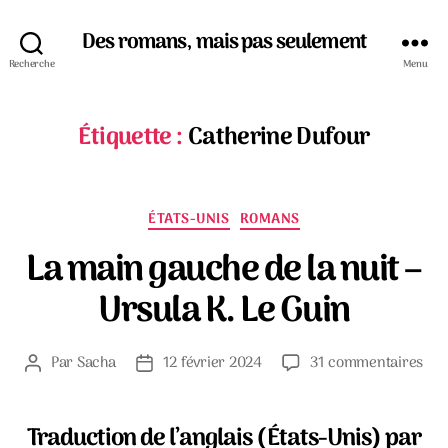
Des romans, mais pas seulement
Recherche
Menu
Étiquette :
Catherine Dufour
Catégories
ÉTATS-UNIS
ROMANS
La main gauche de la nuit –
Ursula K. Le Guin
sur
Par
Sacha
12 février 2024
31 commentaires
Auteur
Date
La
de
de
mai
l’article
l’article
gau
Traduction de l’anglais (États-Unis) par