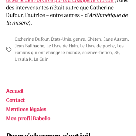
la série
Les romans qui ont changé le monde
(l’une
des intervenantes n’était autre que Catherine
Dufour, l’autrice – entre autres – d’
Arithmétique de
la misère
).
Catherine Dufour
,
États-Unis
,
genre
,
Ghéten
,
Jane Austen
,
Jean Bailhache
,
Le Livre de Hain
,
Le Livre de poche
,
Les
Étiquettes
romans qui ont changé le monde
,
science-fiction
,
SF
,
Ursula K. Le Guin
Accueil
Contact
Mentions légales
Mon profil Babelio