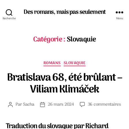
Des romans, mais pas seulement
Recherche
Menu
Catégorie :
Slovaquie
Catégories
ROMANS
SLOVAQUIE
Bratislava 68, été brûlant –
Viliam Klimáček
sur
Par
Sacha
26 mars 2024
36 commentaires
Auteur
Date
Brat
de
de
68,
l’article
l’article
été
Traduction du slovaque par Richard