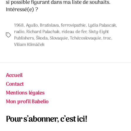
si possible figurant dans ma liste de souhaits.
Intéressé(e) ?
1968
,
Agullo
,
Bratislava
,
ferrovipathie
,
Lydia Palascak
,
radio
,
Richard Palachak
,
rideau de fer
,
Sixty-Eight
Étiquettes
Publishers
,
Škoda
,
Slovaquie
,
Tchécoslovaquie
,
troc
,
Viliam Klimáček
Accueil
Contact
Mentions légales
Mon profil Babelio
Pour s’abonner, c’est ici!